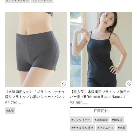
#ナチュラル盛り
#ファッション
《水陸両用type》「ブラモネ」ナチュ
【再入荷】水陸両用ブラトップ胸元カ
盛りブラトップお揃いショートパンツ
バー型《BRAmone Basic Natural》
¥
2,790
¥
3,990
在庫切れ
#水着
#ノンワイヤー
#脇肉補正
#細見え
#ナチュラル盛り
#マタニティ
#水着