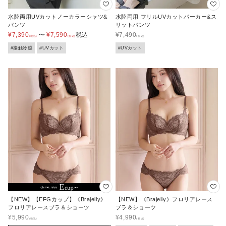
水陸両用UVカットノーカラーシャツ&
水陸両用 フリルUVカットパーカー&ス
パンツ
リットパンツ
¥
7,390
〜
¥
7,590
税込
¥
7,490
#接触冷感
#UVカット
#UVカット
【NEW】【EFGカップ】《Brajelly》
【NEW】《Brajelly》フロリアレース
フロリアレースブラ＆ショーツ
ブラ＆ショーツ
¥
5,990
¥
4,990