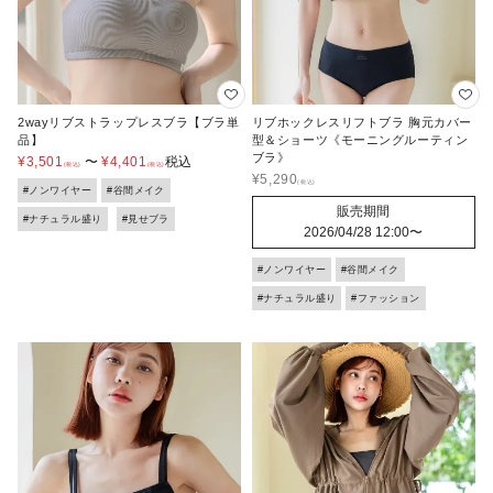
2wayリブストラップレスブラ【ブラ単
リブホックレスリフトブラ 胸元カバー
品】
型＆ショーツ《モーニングルーティン
ブラ》
¥
3,501
〜
¥
4,401
税込
¥
5,290
#ノンワイヤー
#谷間メイク
販売期間
#ナチュラル盛り
#見せブラ
2026/04/28 12:00
〜
#ノンワイヤー
#谷間メイク
#ナチュラル盛り
#ファッション