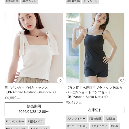
#接触冷感
#UVカット
#接触冷感
#UVカット
肩リボンカップ付きトップス
【再入荷】水陸両用ブラトップ胸元カ
《BRAmone Fashion Glamorous》
バー型&ショートパンツセット
《BRAmone Basic Natural》
¥
4,990
¥
5,490
販売期間
在庫切れ
2026/04/28 12:00
〜
#ノンワイヤー
#脇肉補正
#細見え
#ノンワイヤー
#谷間メイク
#ナチュラル盛り
#マタニティ
#水着