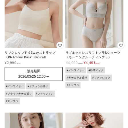
リブクロップド丈3wayストラップ
リブホックレスリフトブラ&ショーツ
《BRAmone Basic Natural》
《モーニングルーティンブラ》
¥
2,990
¥
4,990
¥
4,491
#ノンワイヤー
#谷間メイク
販売期間
2026/03/25 12:00
〜
#ナチュラル盛り
#ファッション
#見せブラ
#ノンワイヤー
#ナチュラル盛り
#ブラモネナチュ盛り
#ファッション
#見せブラ