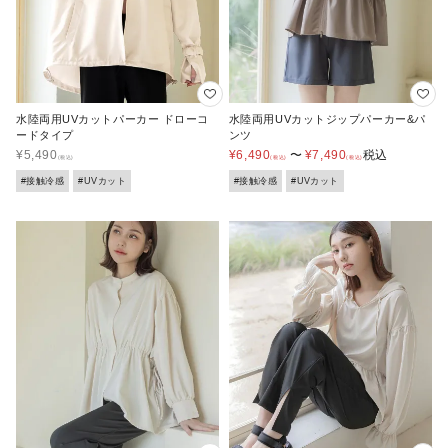
水陸両用UVカットパーカー ドローコ
水陸両用UVカットジップパーカー&パ
ードタイプ
ンツ
¥
5,490
¥
6,490
〜
¥
7,490
税込
#接触冷感
#UVカット
#接触冷感
#UVカット