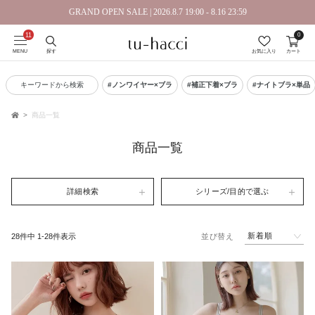
GRAND OPEN SALE | 2026.8.7 19:00 - 8.16 23:59
0
会員登録で今すぐ使えるポイントプレゼント！
MENU
探す
お気に入り
カート
キーワードから検索
#ノンワイヤー×ブラ
#補正下着×ブラ
#ナイトブラ×単品
商品一覧
TOP
商品一覧
詳細検索
シリーズ/目的で選ぶ
新着順
28
件中
1
-
28
件表示
並び替え