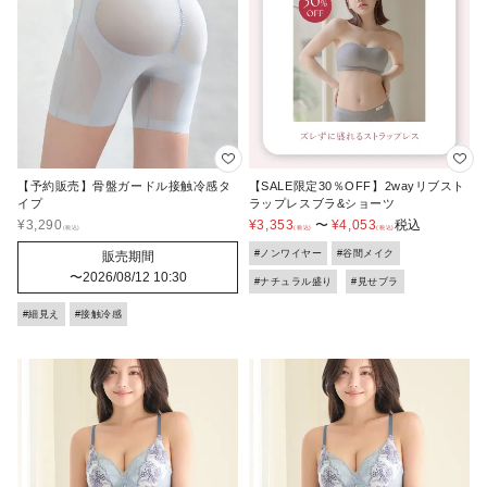
【予約販売】骨盤ガードル接触冷感タ
【SALE限定30％OFF】2wayリブスト
イプ
ラップレスブラ&ショーツ
¥
3,290
¥
3,353
〜
¥
4,053
税込
#ノンワイヤー
#谷間メイク
販売期間
〜
2026/08/12 10:30
#ナチュラル盛り
#見せブラ
#細見え
#接触冷感