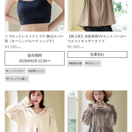
リブホックレスリフトブラ 胸元カバー
【再入荷】水陸両用UVカットパーカー
型《モーニングルーティンブラ》
ウエストギャザータイプ
¥
4,290
¥
5,490
在庫切れ
販売期間
2026/04/28 12:00
〜
#接触冷感
#UVカット
#ノンワイヤー
#谷間メイク
#ナチュラル盛り