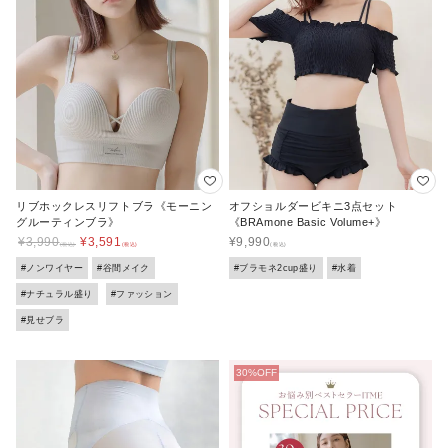
リブホックレスリフトブラ《モーニン
オフショルダービキニ3点セット
グルーティンブラ》
《BRAmone Basic Volume+》
¥
3,990
¥
3,591
¥
9,990
#ノンワイヤー
#谷間メイク
#ブラモネ2cup盛り
#水着
#ナチュラル盛り
#ファッション
#見せブラ