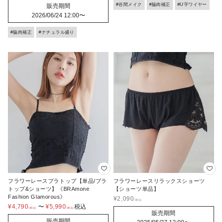
#谷間メイク
#脇肉補正
#U字ワイヤー
販売期間
2026/06/24 12:00
〜
#脇肉補正
#ナチュラル盛り
フラワーレースブラトップ【単品/ブラ
フラワーレースリラックスショーツ
トップ&ショーツ】《BRAmone
【ショーツ単品】
Fashion Glamorous》
¥
2,090
¥
4,790
〜
¥
5,990
税込
販売期間
販売期間