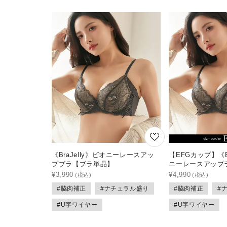
《BraJelly》ピオニーレースアッ
【EFGカップ】《Br
プブラ【ブラ単品】
ニーレースアップ
¥
3,990
¥
4,990
#脇肉補正
#ナチュラル盛り
#脇肉補正
#
#U字ワイヤー
#U字ワイヤー