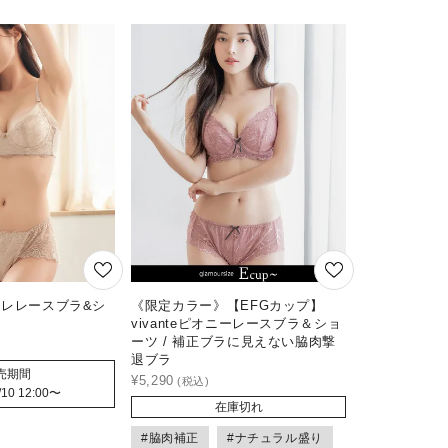
リフレレースブラ&シ
《限定カラー》【EFGカップ】
vivanteピオニーレースブラ＆ショ
ーツ / 補正ブラに見えない脇肉撃
退ブラ
売期間
¥
5,290
/10 12:00
〜
在庫切れ
#脇肉補正
#ナチュラル盛り