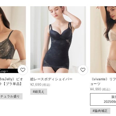
aJelly》ピオ
総レースボディシェイパー
《vivante》
ラ【ブラ単品】
ョーツ
¥
2,690
¥
4,990
#細見え
ナチュラル盛り
販
2025/09
#脇肉補正