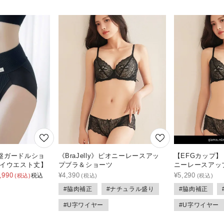
盤ガードルショ
《BraJelly》ピオニーレースアッ
【EFGカップ】《
ハイウエスト丈】
プブラ＆ショーツ
ニーレースアッ
,990
¥
4,390
¥
5,290
税込
#脇肉補正
#ナチュラル盛り
#脇肉補正
#U字ワイヤー
#U字ワイヤー