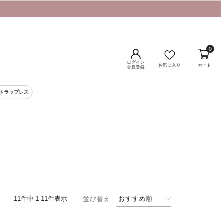
0
ログイン
お気に入り
カート
会員登録
ストラップレス
11
件中
1
-
11
件表示
おすすめ順
並び替え