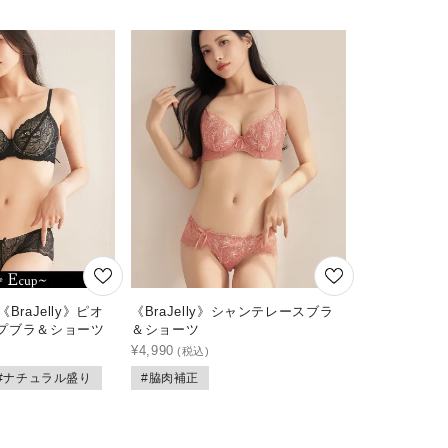
BraJelly》ピオ
《BraJelly》シャンテレースブラ
プブラ＆ショーツ
＆ショーツ
¥
4,990
#ナチュラル盛り
#脇肉補正