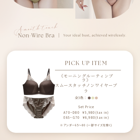
PICK UP ITEM
《モーニングルーティンブ
ラ》
スムースタッチノンワイヤーブ
ラ
全3色：
Set Price
A70~D80 ¥5,980(tax in)
E65~G70 ¥6,980(tax in)
※アンダー65～80 (一部サイズを除く)