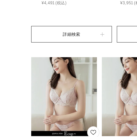
¥
4,491
(税込)
¥
3,951
(
詳細検索