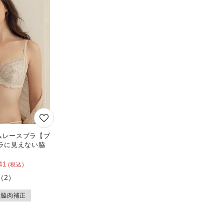
ッサムレースブラ【ブ
ブラに見えない脇
41
（2）
#脇肉補正