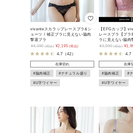
vivanteスカラップレースブラ&シ
【EFGカップ】vi
ョーツ / 補正ブラに見えない脇肉
レースブラ【ブラ単
撃退ブラ
ラに見えない脇肉
¥
4,390
¥
2,195
¥
3,990
¥
1,9
4.7
（42）
4.7
在庫切れ
在庫
#脇肉補正
#ナチュラル盛り
#脇肉補正
#
#U字ワイヤー
#U字ワイヤー