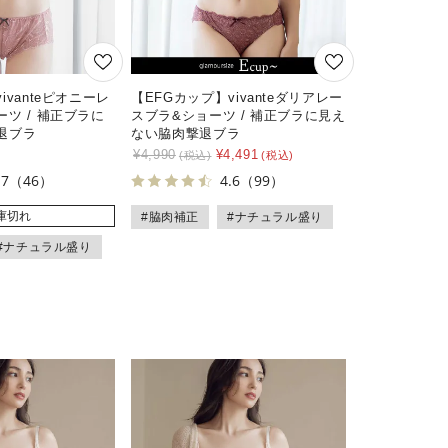
vanteピオニーレ
【EFGカップ】vivanteダリアレー
ツ / 補正ブラに
スブラ&ショーツ / 補正ブラに見え
退ブラ
ない脇肉撃退ブラ
¥
4,990
¥
4,491
.7
（46）
4.6
（99）
庫切れ
#脇肉補正
#ナチュラル盛り
#ナチュラル盛り