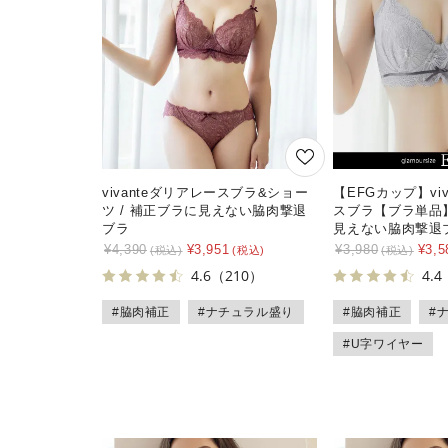
vivanteダリアレースブラ&ショー
【EFGカップ】vi
ツ / 補正ブラに見えない脇肉撃退
スブラ【ブラ単品】
ブラ
見えない脇肉撃退
¥
4,390
¥
3,951
¥
3,980
¥
3,5
4.6
（210）
4.4
#脇肉補正
#ナチュラル盛り
#脇肉補正
#
#U字ワイヤー