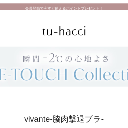
会員登録で今すぐ使えるポイントプレゼント！
vivante-脇肉撃退ブラ-