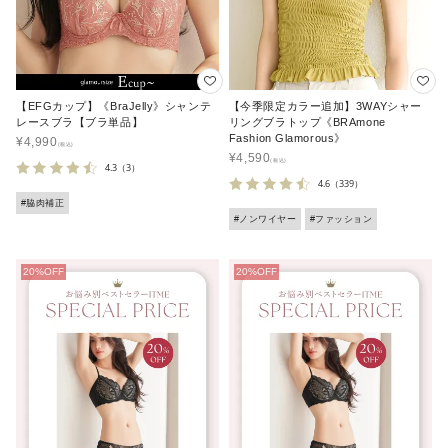
【EFGカップ】《BraJelly》シャンテ
【今季限定カラー追加】3WAYシャー
レースブラ【ブラ単品】
リングブラトップ《BRAmone
Fashion Glamorous》
¥
4,990
¥
4,590
4.3
（3）
4.6
（339）
#脇肉補正
#ノンワイヤー
#ファッション