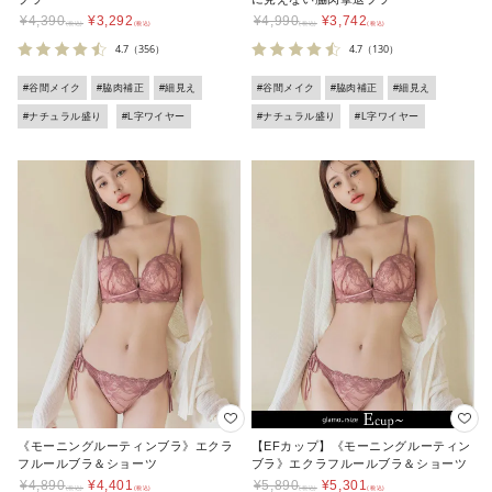
¥
4,390
¥
3,292
¥
4,990
¥
3,742
4.7
（356）
4.7
（130）
#谷間メイク
#脇肉補正
#細見え
#谷間メイク
#脇肉補正
#細見え
#ナチュラル盛り
#L字ワイヤー
#ナチュラル盛り
#L字ワイヤー
《モーニングルーティンブラ》エクラ
【EFカップ】《モーニングルーティン
フルールブラ＆ショーツ
ブラ》エクラフルールブラ＆ショーツ
¥
4,890
¥
4,401
¥
5,890
¥
5,301