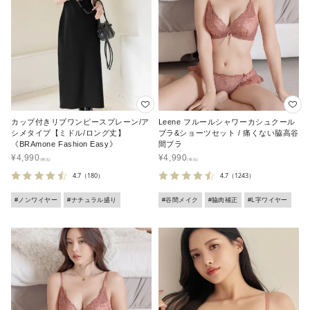
カップ付きリブワンピースプレーン/ア
Leene フルールシャワーカシュクール
シメタイプ【ミドル/ロング丈】
ブラ&ショーツセット / 痛くない脇高谷
《BRAmone Fashion Easy》
間ブラ
¥
4,990
¥
4,990
4.7
（180）
4.7
（1243）
#ノンワイヤー
#ナチュラル盛り
#谷間メイク
#脇肉補正
#L字ワイヤー