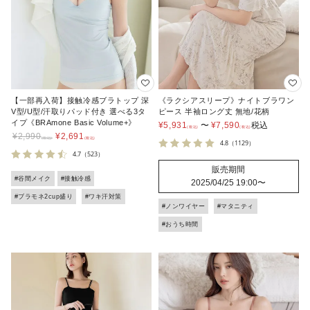
【一部再入荷】接触冷感ブラトップ 深
《ラクシアスリープ》ナイトブラワン
V型/U型/汗取りパッド付き 選べる3タ
ピース 半袖ロング丈 無地/花柄
イプ《BRAmone Basic Volume+》
¥
5,931
〜
¥
7,590
税込
¥
2,990
¥
2,691
4.8
（1129）
4.7
（523）
販売期間
#谷間メイク
#接触冷感
2025/04/25 19:00
〜
#ブラモネ2cup盛り
#ワキ汗対策
#ノンワイヤー
#マタニティ
#おうち時間