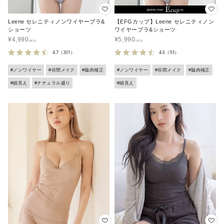
Leene セレニティノンワイヤーブラ&
【EFGカップ】Leene セレニティノン
ショーツ
ワイヤーブラ&ショーツ
¥
4,990
¥
5,990
4.7
（301）
4.6
（93）
#ノンワイヤー
#谷間メイク
#脇肉補正
#ノンワイヤー
#谷間メイク
#脇肉補正
#細見え
#ナチュラル盛り
#細見え