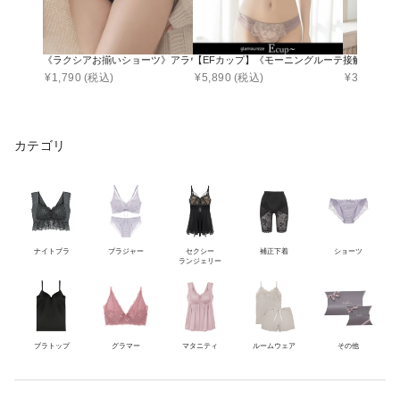
《ラクシアお揃いショーツ》アラウンドレースショーツ【ショーツ単品】
【EFカップ】《モーニングルーティンブラ》
接触冷感リブブラ
¥
1,790
(税込)
¥
5,890
(税込)
¥
3,090
(税
カテゴリ
ナイトブラ
ブラジャー
セクシー
補正下着
ショーツ
ランジェリー
ブラトップ
グラマー
マタニティ
ルームウェア
その他