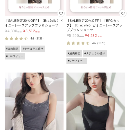
【SALE限定20％OFF】《BraJelly》ピ
【SALE限定20％OFF】【EFGカッ
オニーレースアップブラ＆ショーツ
プ】《BraJelly》ピオニーレースアッ
プブラ＆ショーツ
¥
4,390
¥
3,512
¥
5,290
¥
4,232
4.6
（2133）
4.6
（1076）
#脇肉補正
#ナチュラル盛り
#脇肉補正
#ナチュラル盛り
#U字ワイヤー
#U字ワイヤー