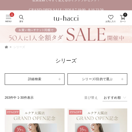
会員登録で今すぐ使えるポイントプレゼント！
GRAND OPEN SALE | 2026.8.7 19:00 - 8.16 23:59
0
MENU
探す
お気に入り
カート
シリーズ
TOP
シリーズ
詳細検索
シリーズ/目的で選ぶ
おすすめ順
263
件中
1
-
30
件表示
並び替え