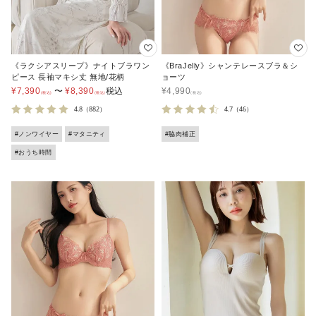
《ラクシアスリープ》ナイトブラワン
《BraJelly》シャンテレースブラ＆シ
ピース 長袖マキシ丈 無地/花柄
ョーツ
¥
7,390
〜
¥
8,390
税込
¥
4,990
4.8
（882）
4.7
（46）
#ノンワイヤー
#マタニティ
#脇肉補正
#おうち時間