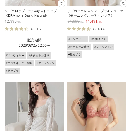
リブクロップド丈3wayストラップ
リブホックレスリフトブラ&ショーツ
《BRAmone Basic Natural》
《モーニングルーティンブラ》
¥
2,990
¥
4,990
¥
4,491
4.6
（117）
4.7
（743）
#ノンワイヤー
#谷間メイク
販売期間
2026/03/25 12:00
〜
#ナチュラル盛り
#ファッション
#見せブラ
#ノンワイヤー
#ナチュラル盛り
#ブラモネナチュ盛り
#ファッション
#見せブラ