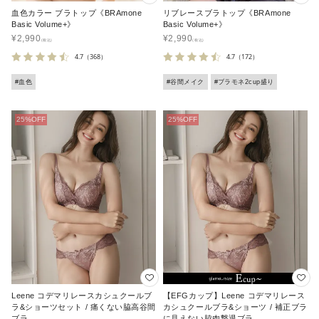
血色カラー ブラトップ《BRAmone
リブレースブラトップ《BRAmone
Basic Volume+》
Basic Volume+》
¥
2,990
¥
2,990
4.7
（368）
4.7
（172）
#血色
#谷間メイク
#ブラモネ2cup盛り
Leene コデマリレースカシュクールブ
【EFGカップ】Leene コデマリレース
ラ&ショーツセット / 痛くない脇高谷間
カシュクールブラ&ショーツ / 補正ブラ
ブラ
に見えない脇肉撃退ブラ