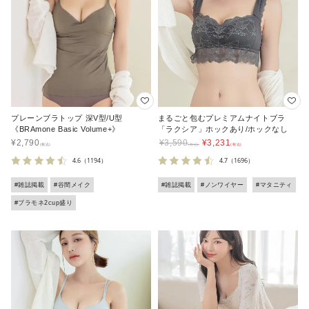
プレーンブラトップ 深V型/U型
まるごと包むプレミアムナイトブラ
《BRAmone Basic Volume+》
「ラクシア」ホックあり/ホックなし
¥
2,790
¥
3,590
¥
3,231
4.6
（1194）
4.7
（1696）
#雑誌掲載
#谷間メイク
#雑誌掲載
#ノンワイヤー
#マタニティ
#ブラモネ2cup盛り