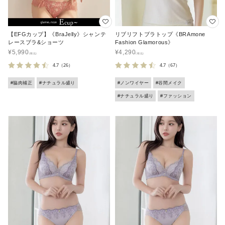
【EFGカップ】《BraJelly》シャンテ
リブリフトブラトップ《BRAmone
レースブラ&ショーツ
Fashion Glamorous》
¥
5,990
¥
4,290
4.7
（26）
4.7
（67）
#脇肉補正
#ナチュラル盛り
#ノンワイヤー
#谷間メイク
#ナチュラル盛り
#ファッション