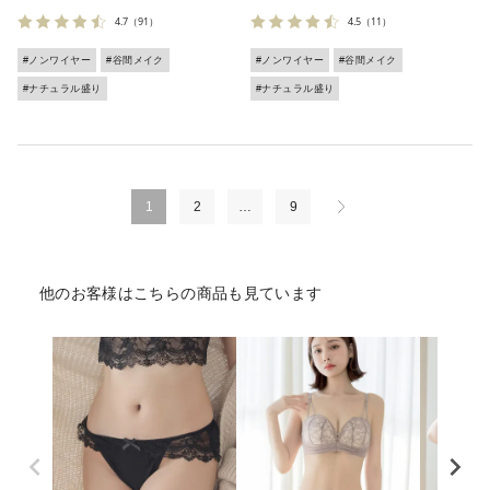
4.7
（91）
4.5
（11）
#ノンワイヤー
#谷間メイク
#ノンワイヤー
#谷間メイク
#ナチュラル盛り
#ナチュラル盛り
1
2
…
9
他のお客様はこちらの商品も見ています