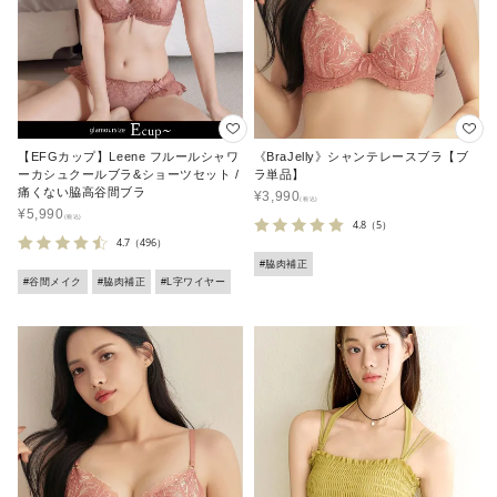
【EFGカップ】Leene フルールシャワ
《BraJelly》シャンテレースブラ【ブ
ーカシュクールブラ&ショーツセット /
ラ単品】
痛くない脇高谷間ブラ
¥
3,990
¥
5,990
4.8
（5）
4.7
（496）
#脇肉補正
#谷間メイク
#脇肉補正
#L字ワイヤー