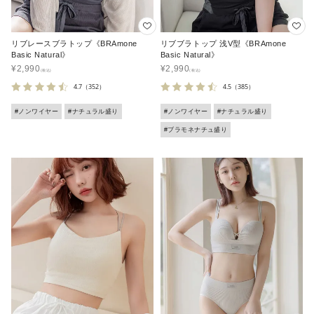
リブレースブラトップ《BRAmone
リブブラトップ 浅V型《BRAmone
Basic Natural》
Basic Natural》
¥
2,990
¥
2,990
4.7
（352）
4.5
（385）
#ノンワイヤー
#ナチュラル盛り
#ノンワイヤー
#ナチュラル盛り
#ブラモネナチュ盛り