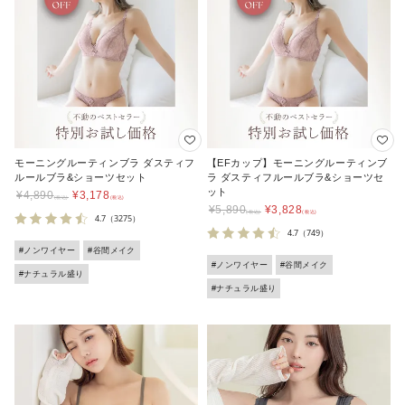
モーニングルーティンブラ ダスティフ
【EFカップ】モーニングルーティンブ
ルールブラ&ショーツセット
ラ ダスティフルールブラ&ショーツセ
ット
¥
4,890
¥
3,178
¥
5,890
¥
3,828
4.7
（3275）
4.7
（749）
#ノンワイヤー
#谷間メイク
#ノンワイヤー
#谷間メイク
#ナチュラル盛り
#ナチュラル盛り