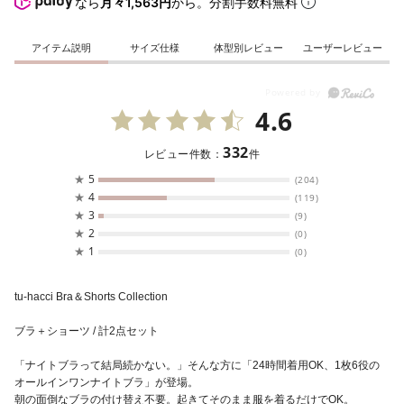
なら
月々1,563円
から。分割手数料無料
アイテム説明
サイズ仕様
体型別レビュー
ユーザーレビュー
4.6
332
レビュー件数：
件
★
5
(204)
★
4
(119)
★
3
(9)
★
2
(0)
★
1
(0)
tu-hacci Bra＆Shorts Collection
ブラ＋ショーツ / 計2点セット
「ナイトブラって結局続かない。」そんな方に「24時間着用OK、1枚6役の
オールインワンナイトブラ」が登場。
朝の面倒なブラの付け替え不要。起きてそのまま服を着るだけでOK。