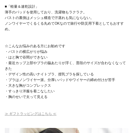
■「軽量＆速乾設計」
薄手のパッドを使用しており、洗濯物もラクラク。
バストの裏側はメッシュ構造で汗蒸れも気にならない。
ノンワイヤーでくるくる丸めてOKなので旅行や防災用下着としてもおすす
め。
☆こんなお悩みのある方にお勧めです
・バストの横広がりが悩み
・はと胸で谷間ができない
・最近カップ上部やブラの脇あたりが浮く、普段のサイズが合わなくなって
きた
・デザイン性の高いナイトブラ、授乳ブラを探している
・ブラはノンワイヤー派。分厚いパッドやワイヤーの締め付けが苦手
・大きな胸がコンプレックス
・すっきり洋服を着こなしたい
・胸のせいで太って見える
≫ ギフトラッピングはこちら ≪