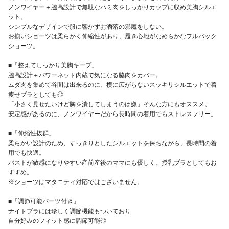
ノンワイヤー＋脇高設計で無駄なハミ肉をしっかりカップに収め美胸シルエ
ット。
シンプルなデザインで服に響かずお洒落の邪魔をしない。
お揃いショーツは柔らかく伸縮性があり、履き心地がなめらかなフルバック
ショーツ。
■「整えてしっかり美胸キープ」
脇高設計＋パワーネット内蔵で気になる脇肉をカバー。
ムダ肉を集めて谷間は出来るのに、横に広がらないスッキリシルエットで着
痩せブラとしても◎
「小さく見せたいけど胸を潰してしまうのは嫌」そんな方にもオススメ。
安定感があるのに、ノンワイヤーだから長時間の着用でもストレスフリー。
■「伸縮性抜群」
柔らかい設計のため、すっきりとしたシルエットを保ちながら、長時間の着
用でも快適。
バストが敏感になりやすい産前産後のママにも優しく、授乳ブラとしてもお
すすめ。
※ショーツはマタニティ対応ではございません。
■「調節可能パーツ付き」
ナイトブラには珍しく調節機能もついており
自分好みのフィット感に調節可能◎