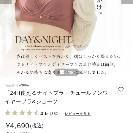
1/36
商品番号
u366a
「24H使えるナイトブラ」チュールノンワ
イヤーブラ&ショーツ
4.6
（332）
レビューを見る
¥
4,690
税込