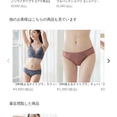
ノンワイヤーブラ【ブラ単品】
フルバックショーツ【ショーツ単
品】
¥3,690
¥1,990
(税込)
(税込)
他のお客様はこちらの商品も見ています
「24H使えるナイトブラ」ラフィネレースブラ&ショーツ
「24H使えるナイトブラ」チュールフルバッ
「24H使え
¥
4,690
(税込)
¥
1,990
(税込)
¥
3,690
(税
最近閲覧した商品