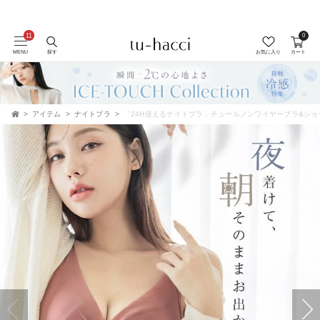
会員登録で今すぐ使えるポイントプレゼント！
0
MENU
探す
お気に入り
カート
アイテム
ナイトブラ
「24H使えるナイトブラ」チュールノンワイヤーブラ&ショ
TOP