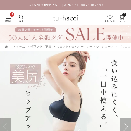
GRAND OPEN SALE | 2026.8.7 19:00 - 8.16 23:59
0
MENU
探す
お気に入り
カート
アイテム
補正ブラ・下着
ウェストシェイパー・ガードル・ショーツ
【リニュ
TOP