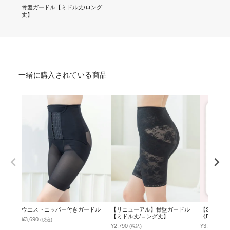
骨盤ガードル【ミドル丈/ロング
丈】
一緒に購入されている商品
ウエストニッパー付きガードル
【リニューアル】骨盤ガードル
【SALE限
【ミドル丈/ロング丈】
《BraJe
¥3,690
(税込)
ブラ＆ショ
¥2,790
¥3,512
(税込)
(税込