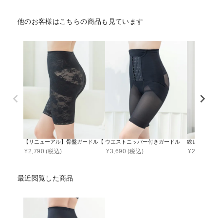
他のお客様はこちらの商品も見ています
【リニューアル】骨盤ガードル【ミドル丈/ロング丈】
ウエストニッパー付きガードル
総レースボ
¥
2,790
(税込)
¥
3,690
(税込)
¥
2,690
(税
最近閲覧した商品