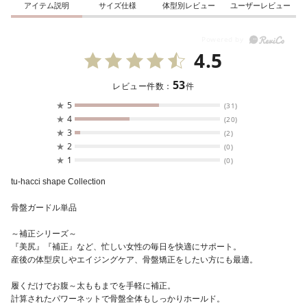
アイテム説明
サイズ仕様
体型別レビュー
ユーザーレビュー
4.5
53
レビュー件数：
件
★
5
(31)
★
4
(20)
★
3
(2)
★
2
(0)
★
1
(0)
tu-hacci shape Collection
骨盤ガードル単品
～補正シリーズ～
『美尻』『補正』など、忙しい女性の毎日を快適にサポート。
産後の体型戻しやエイジングケア、骨盤矯正をしたい方にも最適。
履くだけでお腹～太ももまでを手軽に補正。
計算されたパワーネットで骨盤全体もしっかりホールド。