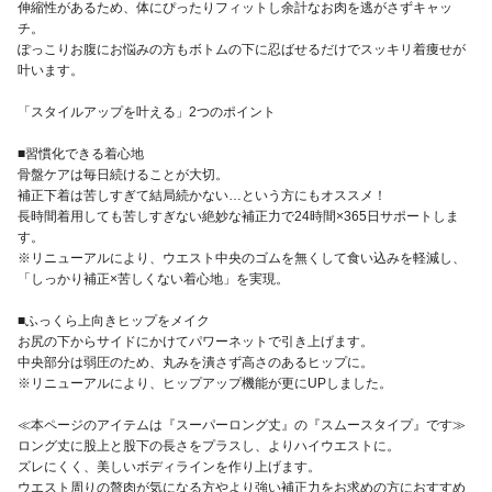
伸縮性があるため、体にぴったりフィットし余計なお肉を逃がさずキャッ
チ。
ぽっこりお腹にお悩みの方もボトムの下に忍ばせるだけでスッキリ着痩せが
叶います。
「スタイルアップを叶える」2つのポイント
■習慣化できる着心地
骨盤ケアは毎日続けることが大切。
補正下着は苦しすぎて結局続かない…という方にもオススメ！
長時間着用しても苦しすぎない絶妙な補正力で24時間×365日サポートしま
す。
※リニューアルにより、ウエスト中央のゴムを無くして食い込みを軽減し、
「しっかり補正×苦しくない着心地」を実現。
■ふっくら上向きヒップをメイク
お尻の下からサイドにかけてパワーネットで引き上げます。
中央部分は弱圧のため、丸みを潰さず高さのあるヒップに。
※リニューアルにより、ヒップアップ機能が更にUPしました。
≪本ページのアイテムは『スーパーロング丈』の『スムースタイプ』です≫
ロング丈に股上と股下の長さをプラスし、よりハイウエストに。
ズレにくく、美しいボディラインを作り上げます。
ウエスト周りの贅肉が気になる方やより強い補正力をお求めの方におすすめ