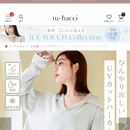
会員登録で今すぐ使えるポイントプレゼント！
0
MENU
探す
お気に入り
カート
アイテム
その他
水陸両用UVカットパーカー ドローコードタイプ
TOP