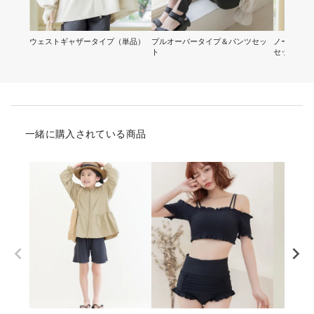
ウェストギャザータイプ（単品）
プルオーバータイプ＆パンツセッ
ノーカラー
ト
セット
一緒に購入されている商品