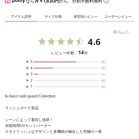
なら
月々1,830円
から。分割手数料無料
アイテム説明
サイズ仕様
体型別レビュー
ユーザーレビュー
4.6
14
レビュー件数：
件
★
5
(9)
★
4
(4)
★
3
(1)
★
2
(0)
★
1
(0)
tu-hacci rash guard Collection
ラッシュガード単品
シーンによって着回し抜群！
水陸両用UVカットパーカー
スタイリッシュなデザインと多機能が融合した究極の一着