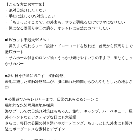
【こんな方におすすめ】
・絶対日焼けしたくない
・手軽に涼しくUV対策したい
・「ちょっとそこまで」の外出も、サッと羽織るだけでサマになりたい
・気になる腰回りや二の腕を、オシャレに自然にカバーしたい
■UVカット率最大99.6％！
・鼻先まで隠れるフード設計：ドローコードを絞れば、首元から顔周りまで
徹底ガード
・サムホール付きのロング袖：うっかり焼けやすい手の甲まで、隙なくしっ
かりカバー
■暑い日を快適に過ごす「接触冷感」
表地に施した接触冷感加工が、肌に触れた瞬間からひんやりとした心地よさ
◎
■ 公園遊びからレジャーまで、日常のあらゆるシーンに
機能的な水陸両用生地を採用
海やプールでの日焼け対策はもちろん、旅行、キャンプ、バーベキュー、屋
外イベントなどアクティブな日にも大活躍
さらに、毎日の公園の付き添いやガーデニング、ちょっとした外出にも溶け
込むボーダーレスな素材とデザイン