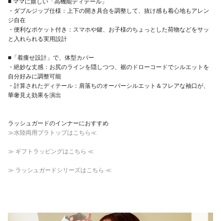
■ ママに嬉しい「高機能ディテール」
・ダブルジップ仕様：上下の開き具合を調整して、抜け感も着心地もアレン
ジ自在
・便利なポケット付き：スマホや鍵、お子様のちょっとした荷物などをサッ
と入れられる実用設計
■「着痩せ設計」で、体型カバー
・絶妙な丈感：お尻のラインを隠しつつ、裾のドローコードでシルエットを
自分好みに調整可能
・計算されたディテール：肩落ちのオーバーシルエット＆フレアな袖口が、
華奢見え効果を演出
ラッシュガードのインナーにおすすめ
≫水陸両用ブラトップはこちら≪
≫ ギフトラッピングはこちら ≪
≫ ラッシュガードシリーズはこちら ≪