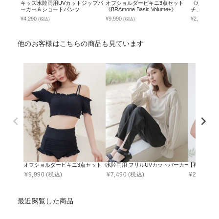
キッズ水陸両用UVカットジップパ
オフショルダービキニ3点セット
《水陸両用t
ーカー＆ショートパンツ
《BRAmone Basic Volume+》
チュ盛りブ
トパンツ
¥4,290
¥9,990
¥2,790
(税込)
(税込)
(税込
他のお客様はこちらの商品も見ています
オフショルダービキニ3点セット《BRAmone Basic Volume+》
水陸両用 フリルUVカットパーカー&スリット
【再入荷】接
¥
9,990
(税込)
¥
7,490
(税込)
¥
2,290
(税
最近閲覧した商品