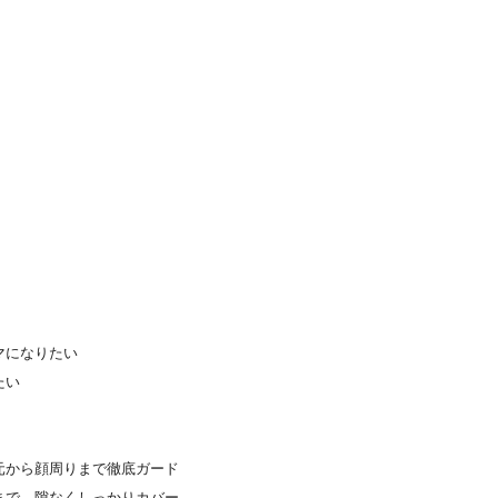
マになりたい
たい
元から顔周りまで徹底ガード
まで、隙なくしっかりカバー