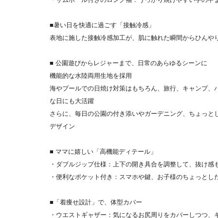
■暑い日を快適に過ごす「接触冷感」
表地に施した接触冷感加工が、肌に触れた瞬間からひんや
■ 公園遊びからレジャーまで、日常のあらゆるシーンに
機能的な水陸両用生地を採用
海やプールでの日焼け対策はもちろん、旅行、キャンプ、
な日にも大活躍
さらに、毎日の公園の付き添いやガーデニング、ちょっと
デザイン
■ ママに嬉しい「高機能ディテール」
・ダブルジップ仕様：上下の開き具合を調整して、抜け感
・便利なポケット付き：スマホや鍵、お子様のちょっとし
■「着痩せ設計」で、体型カバー
・ウエストギャザー：気になるお尻周りをカバーしつつ、