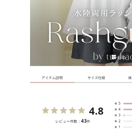
1/40
アイテム説明
サイズ仕様
体
★
5
4.8
★
4
★
3
43
★
2
レビュー件数：
件
★
1