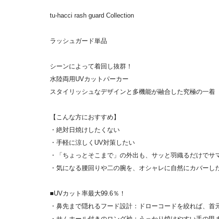
tu-hacci rash guard Collection
ラッシュガード単品
シーンによって着回し抜群！
水陸両用UVカットパーカー
スタイリッシュなデザインと多機能が融合した究極の一着
【こんな方におすすめ】
・絶対日焼けしたくない
・手軽に涼しくUV対策したい
・「ちょっとそこまで」の外出も、サッと羽織るだけでサ
・気になる腰回りや二の腕を、オシャレに自然にカバーし
■UVカット率最大99.6％！
・鼻先まで隠れるフード設計：ドローコードを絞れば、首
・サムホール付きのロング袖：うっかり焼けやすい手の甲