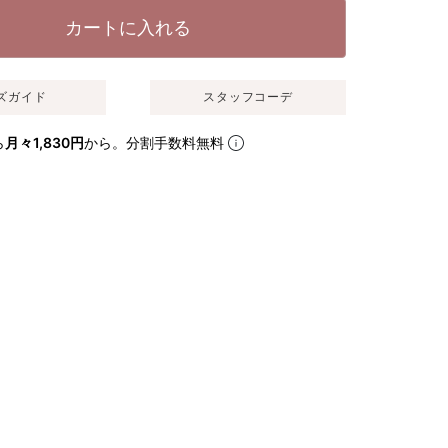
カートに入れる
ズガイド
スタッフコーデ
ら
月々1,830円
から。分割手数料無料