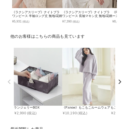
《ラクシアスリープ》ナイトブラ
《ラクシアスリープ》ナイトブラ
《P.sno
ワンピース 半袖ロング丈 無地/花柄
ワンピース 長袖マキシ丈 無地/花柄
ース ルー
¥5,931
¥7,390
¥8,490
(税込)
(税込)
(税込
他のお客様はこちらの商品も見ています
ランジェリーBOX
《P.snow》もこもこルームウェア トップス＆ロ
もこもこ二重
¥
2,990
(税込)
¥
10,190
(税込)
¥
2,090
(税
最近閲覧した商品