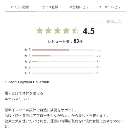
アイテム説明
サイズ仕様
体型別レビュー
ユーザーレビュー
4.5
83
レビュー件数：
件
★
5
(50)
★
4
(25)
★
3
(7)
★
2
(1)
★
1
(0)
tu-hacci Legwear Collection
履くだけで体幹を整える
ルームスリッパ
傾斜インソール設計で自然に姿勢をサポート。
お腹・脚・背筋にアプローチしながら足元から美しさを整えます。
健康に気を使いたいけれど、運動の時間を取れない現代女性におすすめの一
足。