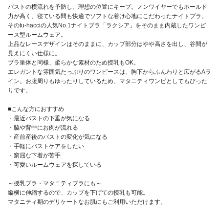
バストの横流れを予防し、理想の位置にキープ。ノンワイヤーでもホールド
力が高く、寝ている間も快適でソフトな着け心地にこだわったナイトブラ。
そのtu-hacciの人気No.1ナイトブラ「ラクシア」をそのまま内蔵したワンピ
ース型ルームウェア。
上品なレースデザインはそのままに、カップ部分はやや高さを出し、谷間が
見えにくい仕様に。
ブラ単体と同様、柔らかな素材のため授乳もOK。
エレガントな雰囲気たっぷりのワンピースは、胸下からふんわりと広がるAラ
イン。お腹周りもゆったりしているため、マタニティワンピとしてもぴった
りです。
■こんな方におすすめ
・最近バストの下垂が気になる
・脇や背中にお肉が流れる
・産前産後のバストの変化が気になる
・手軽にバストケアをしたい
・窮屈な下着が苦手
・可愛いルームウェアを探している
～授乳ブラ・マタニティブラにも～
縦横に伸縮するので、カップを下げての授乳も可能。
マタニティ期のデリケートなお肌にもご利用いただけます。