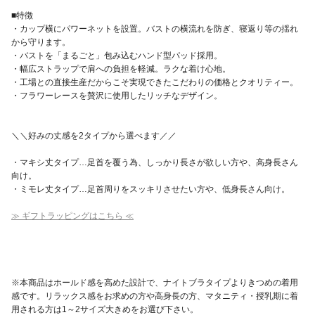
■特徴
・カップ横にパワーネットを設置。バストの横流れを防ぎ、寝返り等の揺れ
から守ります。
・バストを「まるごと」包み込むハンド型パッド採用。
・幅広ストラップで肩への負担を軽減。ラクな着け心地。
・工場との直接生産だからこそ実現できたこだわりの価格とクオリティー。
・フラワーレースを贅沢に使用したリッチなデザイン。
＼＼好みの丈感を2タイプから選べます／／
・マキシ丈タイプ…足首を覆う為、しっかり長さが欲しい方や、高身長さん
向け。
・ミモレ丈タイプ…足首周りをスッキリさせたい方や、低身長さん向け。
≫ ギフトラッピングはこちら ≪
※本商品はホールド感を高めた設計で、ナイトブラタイプよりきつめの着用
感です。リラックス感をお求めの方や高身長の方、マタニティ・授乳期に着
用される方は1～2サイズ大きめをお選び下さい。