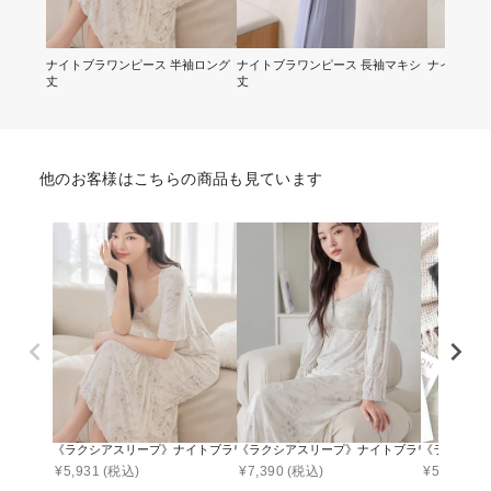
ナイトブラワンピース 半袖ロング
ナイトブラワンピース 長袖マキシ
ナイトブラ
丈
丈
他のお客様はこちらの商品も見ています
《ラクシアスリープ》ナイトブラワンピース 半袖ロング丈 無地/花柄
《ラクシアスリープ》ナイトブラワンピース 長
《ラクシア
¥
5,931
(税込)
¥
7,390
(税込)
¥
5,590
(税