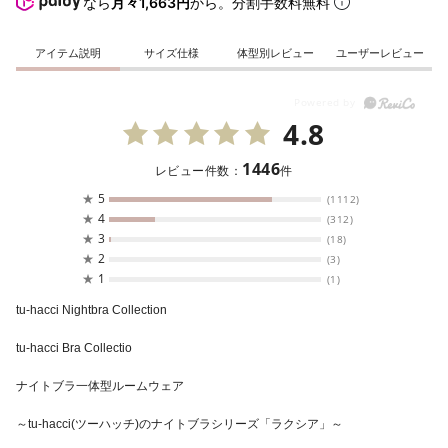
なら
月々1,663円
から。分割手数料無料
アイテム説明
サイズ仕様
体型別レビュー
ユーザーレビュー
4.8
1446
レビュー件数：
件
★
5
(1112)
★
4
(312)
★
3
(18)
★
2
(3)
★
1
(1)
tu-hacci Nightbra Collection
tu-hacci Bra Collectio
ナイトブラ一体型ルームウェア
～tu-hacci(ツーハッチ)のナイトブラシリーズ「ラクシア」～