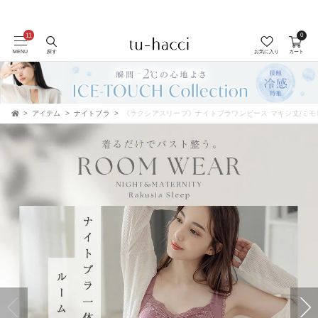
0
MENU
探す
お気に入り
カート
アイテム
ナイトブラ
《ラクシアスリープ》ナイトブラワンピース マキシ丈/ミモ
TOP