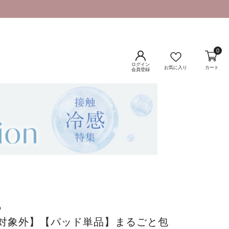
0
ログイン
お気に入り
カート
会員登録
p
対象外】【パッド単品】まるごと包