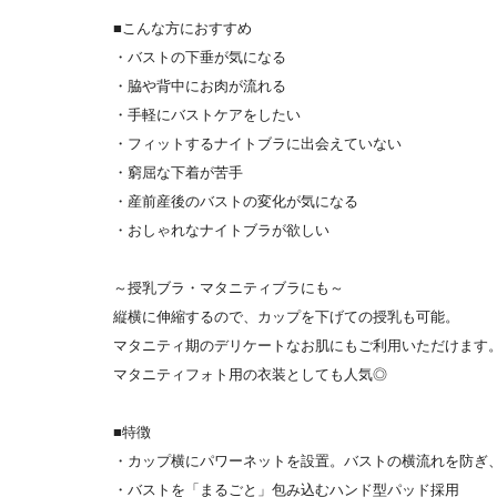
■こんな方におすすめ
・バストの下垂が気になる
・脇や背中にお肉が流れる
・手軽にバストケアをしたい
・フィットするナイトブラに出会えていない
・窮屈な下着が苦手
・産前産後のバストの変化が気になる
・おしゃれなナイトブラが欲しい
～授乳ブラ・マタニティブラにも～
縦横に伸縮するので、カップを下げての授乳も可能。
マタニティ期のデリケートなお肌にもご利用いただけます
マタニティフォト用の衣装としても人気◎
■特徴
・カップ横にパワーネットを設置。バストの横流れを防ぎ
・バストを「まるごと」包み込むハンド型パッド採用