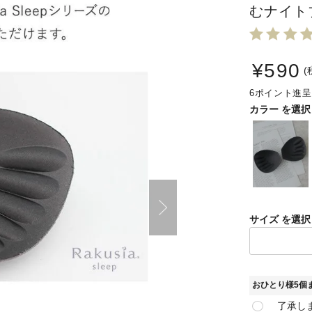
むナイト
¥
590
6
カラー
サイズ
おひとり様5個
了承し