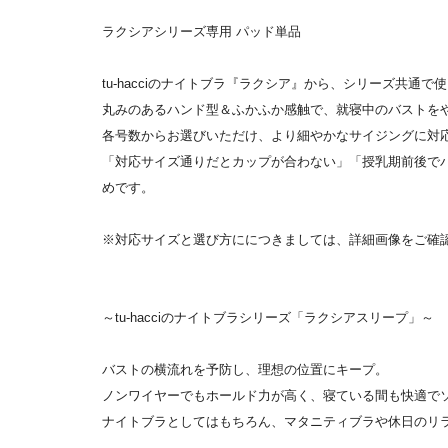
ラクシアシリーズ専用 パッド単品
tu-hacciのナイトブラ『ラクシア』から、シリーズ共通
丸みのあるハンド型＆ふかふか感触で、就寝中のバストを
各号数からお選びいただけ、より細やかなサイジングに対
「対応サイズ通りだとカップが合わない」「授乳期前後で
めです。
※対応サイズと選び方ににつきましては、詳細画像をご確
～tu-hacciのナイトブラシリーズ「ラクシアスリープ」～
バストの横流れを予防し、理想の位置にキープ。
ノンワイヤーでもホールド力が高く、寝ている間も快適で
ナイトブラとしてはもちろん、マタニティブラや休日のリ