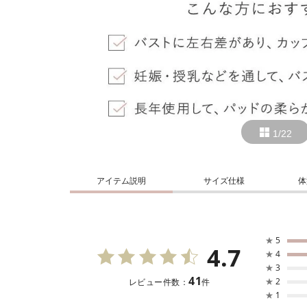
1/22
アイテム説明
サイズ仕様
体
★
5
4.7
★
4
★
3
41
★
2
レビュー件数：
件
★
1