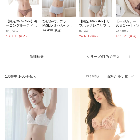
【限定25％OFF】モ
ひびかないブラ
【限定10%OFF】リ
【一部カラー
ーニングルーティン
MiSEL-ミセル- シー
ブホックレスリフト
20％OFF】ピ
ブラ ダスティフルー
ムレス ノンワイヤー
ブラ&ショーツ
レースフロント
¥4,490
(税込)
¥4,890~
¥4,990
¥4,390~
ルブラ&ショーツセッ
ブラ＆ショーツ
《BRAmone Fashion
クブラ&ショー
¥3,667~
¥4,491
¥3,512~
(税込)
(税込)
(税込)
ト
Glamorous》
詳細検索
シリーズ/目的で選ぶ
価格が高い順
136
件中
1
-
30
件表示
並び替え