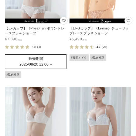
【EFカップ】《Pliea》un ポワントレ
【EFGカップ】《Leene》チューリッ
ースブラ＆ショーツ
プレースブラ＆ショーツ
¥
7,390
¥
6,490
5.0
（3）
4.7
（20）
#谷間メイク
#脇肉補正
販売期間
2025/08/20 12:00
〜
#脇肉補正