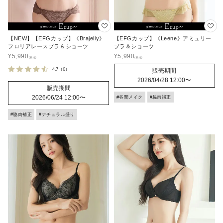
【NEW】【EFGカップ】《Brajelly》
【EFGカップ】《Leene》アミュリー
フロリアレースブラ＆ショーツ
ブラ＆ショーツ
¥
5,990
¥
5,990
4.7
（6）
販売期間
2026/04/28 12:00
〜
販売期間
2026/06/24 12:00
〜
#谷間メイク
#脇肉補正
#脇肉補正
#ナチュラル盛り