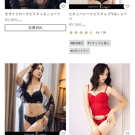
モザイクローズビスチェ＆ショーツ
ピオニーレースビスチェブラ&ショー
ツ
¥
5,980
¥
5,590
在庫切れ
4.4
（18）
#脇肉補正
#ナチュラル盛り
#U字ワイヤー