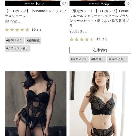
【EFGカップ】《vivante》レイシアブ
《限定カラー》【EFGカップ】Leene
ラ＆ショーツ
フルールシャワーカシュクールブラ&
ショーツセット / 痛くない脇高谷間ブ
¥
5,990
ラ
5.0
（1）
¥
5,990
4.6
（11）
#谷間メイク
#脇肉補正
#ナチュラル盛り
在庫切れ
#谷間メイク
#脇肉補正
#L字ワイヤー