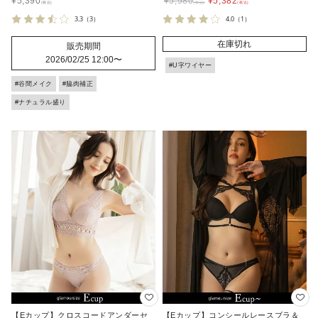
¥
5,390
¥
5,980
¥
5,382
3.3
（3）
4.0
（1）
在庫切れ
販売期間
2026/02/25 12:00
〜
#U字ワイヤー
#谷間メイク
#脇肉補正
#ナチュラル盛り
【Eカップ】クロスコードアンダーセ
【Eカップ】コンシールレースブラ＆