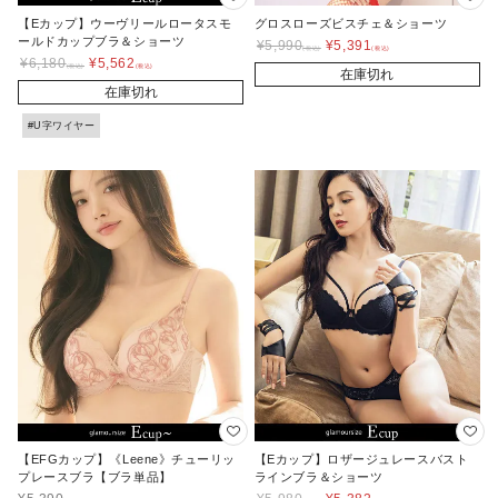
【Eカップ】ウーヴリールロータスモ
グロスローズビスチェ＆ショーツ
ールドカップブラ＆ショーツ
¥
5,990
¥
5,391
¥
6,180
¥
5,562
在庫切れ
在庫切れ
#U字ワイヤー
【EFGカップ】《Leene》チューリッ
【Eカップ】ロザージュレースバスト
プレースブラ【ブラ単品】
ラインブラ＆ショーツ