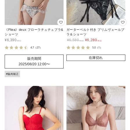
《Pliea》deux フローラチュチュブラ&
ガーターベルト付き プリムヴェールブ
ショーツ
ラ＆ショーツ
¥
6,390
¥
6,580
¥
6,280
4.7
（27）
5.0
（1）
在庫切れ
販売期間
2025/08/20 12:00
〜
#脇肉補正