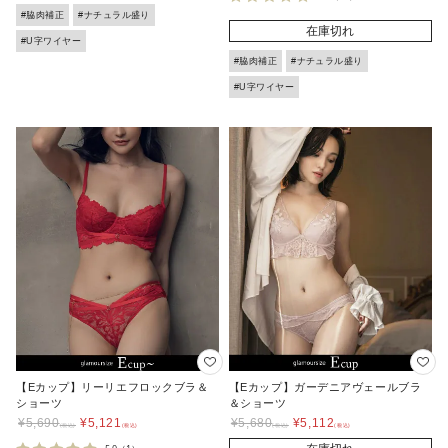
#脇肉補正
#ナチュラル盛り
在庫切れ
#U字ワイヤー
#脇肉補正
#ナチュラル盛り
#U字ワイヤー
【Eカップ】リーリエフロックブラ＆
【Eカップ】ガーデニアヴェールブラ
ショーツ
＆ショーツ
¥
5,690
¥
5,121
¥
5,680
¥
5,112