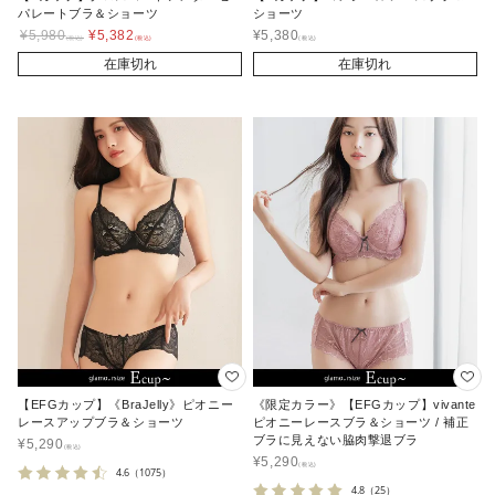
パレートブラ＆ショーツ
ショーツ
¥
5,980
¥
5,382
¥
5,380
在庫切れ
在庫切れ
【EFGカップ】《BraJelly》ピオニー
《限定カラー》【EFGカップ】vivante
レースアップブラ＆ショーツ
ピオニーレースブラ＆ショーツ / 補正
ブラに見えない脇肉撃退ブラ
¥
5,290
¥
5,290
4.6
（1075）
4.8
（25）