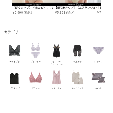
【EFGカップ】《vivante》リフレレースブラ&ショーツ
【EFGHカップ】《エアランジュ》ルリアンブ
【EFカップ】
¥
5,990
(税込)
¥
5,391
(税込)
¥
7,390
(税
カテゴリ
ナイトブラ
ブラジャー
セクシー
補正下着
ショーツ
ランジェリー
ブラトップ
グラマー
マタニティ
ルームウェア
その他