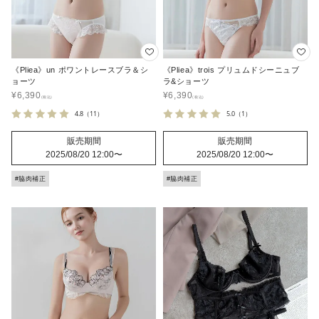
《Pliea》un ポワントレースブラ＆シ
《Pliea》trois プリュムドシーニュブ
ョーツ
ラ&ショーツ
¥
6,390
¥
6,390
4.8
（11）
5.0
（1）
販売期間
販売期間
2025/08/20 12:00
〜
2025/08/20 12:00
〜
#脇肉補正
#脇肉補正