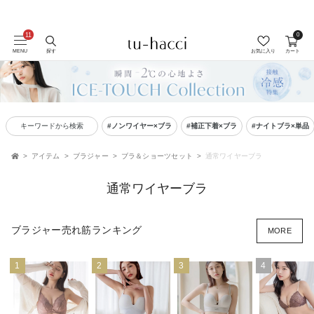
0
会員登録で今すぐ使えるポイントプレゼント！
MENU
探す
お気に入り
カート
キーワードから検索
#ノンワイヤー×ブラ
#補正下着×ブラ
#ナイトブラ×単品
アイテム
ブラジャー
ブラ＆ショーツセット
通常ワイヤーブラ
TOP
通常ワイヤーブラ
ブラジャー売れ筋ランキング
MORE
1
2
3
4