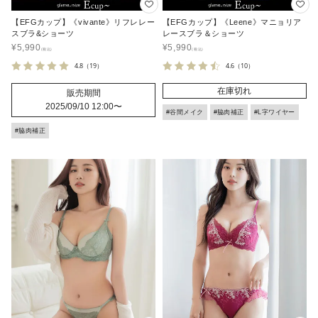
【EFGカップ】《vivante》リフレレー
【EFGカップ】《Leene》マニョリア
スブラ&ショーツ
レースブラ＆ショーツ
¥
5,990
¥
5,990
4.8
（19）
4.6
（10）
在庫切れ
販売期間
2025/09/10 12:00
〜
#谷間メイク
#脇肉補正
#L字ワイヤー
#脇肉補正