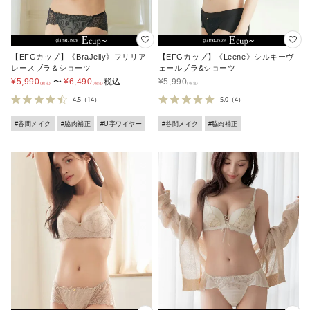
【EFGカップ】《BraJelly》フリリア
【EFGカップ】《Leene》シルキーヴ
レースブラ＆ショーツ
ェールブラ&ショーツ
¥
5,990
〜
¥
6,490
税込
¥
5,990
4.5
（14）
5.0
（4）
#谷間メイク
#脇肉補正
#U字ワイヤー
#谷間メイク
#脇肉補正