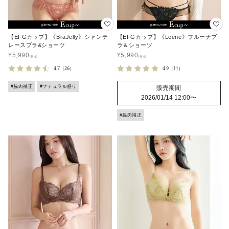
【EFGカップ】《BraJelly》シャンテ
【EFGカップ】《Leene》フルーナブ
レースブラ&ショーツ
ラ＆ショーツ
¥
5,990
¥
5,990
4.7
（26）
4.9
（11）
#脇肉補正
#ナチュラル盛り
販売期間
2026/01/14 12:00
〜
#脇肉補正