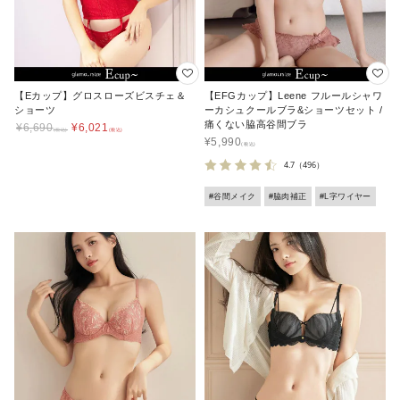
【Eカップ】グロスローズビスチェ＆
【EFGカップ】Leene フルールシャワ
ショーツ
ーカシュクールブラ&ショーツセット /
痛くない脇高谷間ブラ
¥
6,690
¥
6,021
¥
5,990
4.7
（496）
#谷間メイク
#脇肉補正
#L字ワイヤー