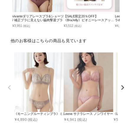
vivanteダリアレースブラ&ショーツ
【SALE限定20％OFF】
Leene 
/ 補正ブラに見えない脇肉撃退ブラ
《BraJelly》ピオニーレースアップ
ラ&ショー
ブラ＆ショーツ
¥3,951
¥3,512
¥4,990
(税込)
(税込)
(税込
他のお客様はこちらの商品も見ています
《モーニングルーティンブラ》ミスティフルールブラ&ショーツ
Leene サクラレース ノンワイヤーブラ＆ショ
《Leene
¥
4,890
(税込)
¥
4,941
(税込)
¥
5,490
(税