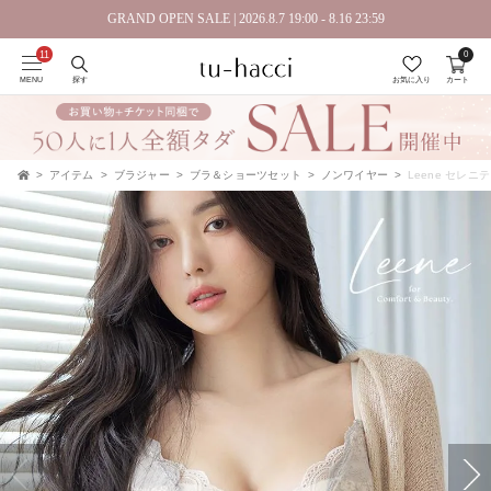
GRAND OPEN SALE | 2026.8.7 19:00 - 8.16 23:59
0
会員登録で今すぐ使えるポイントプレゼント！
MENU
探す
お気に入り
カート
アイテム
ブラジャー
ブラ＆ショーツセット
ノンワイヤー
Leene セレ
TOP