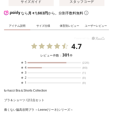
サイズガイド
スタッフコーデ
なら
月々1,663円
から。分割手数料無料
アイテム説明
サイズ仕様
体型別レビュー
ユーザーレビュー
4.7
301
レビュー件数：
件
★
5
(220)
★
4
(80)
★
3
(1)
★
2
(0)
★
1
(0)
tu-hacci Bra＆Shorts Collection
ブラ＆ショーツ / 計2点セット
痛くない脇高谷間ブラ ～Leene(リーネ)シリーズ～