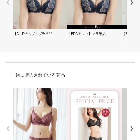
【A～Dカップ】ブラ単品
【EFGカップ】ブラ単品
【EFGカ
ト
一緒に購入されている商品