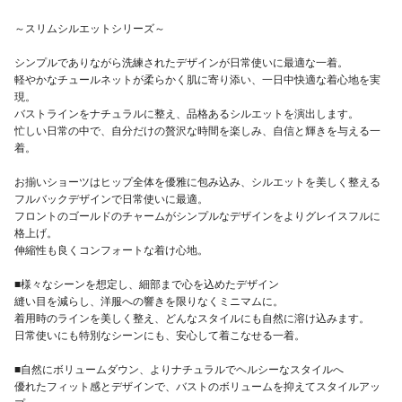
～スリムシルエットシリーズ～
シンプルでありながら洗練されたデザインが日常使いに最適な一着。
軽やかなチュールネットが柔らかく肌に寄り添い、一日中快適な着心地を実
現。
バストラインをナチュラルに整え、品格あるシルエットを演出します。
忙しい日常の中で、自分だけの贅沢な時間を楽しみ、自信と輝きを与える一
着。
お揃いショーツはヒップ全体を優雅に包み込み、シルエットを美しく整える
フルバックデザインで日常使いに最適。
フロントのゴールドのチャームがシンプルなデザインをよりグレイスフルに
格上げ。
伸縮性も良くコンフォートな着け心地。
■様々なシーンを想定し、細部まで心を込めたデザイン
縫い目を減らし、洋服への響きを限りなくミニマムに。
着用時のラインを美しく整え、どんなスタイルにも自然に溶け込みます。
日常使いにも特別なシーンにも、安心して着こなせる一着。
■自然にボリュームダウン、よりナチュラルでヘルシーなスタイルへ
優れたフィット感とデザインで、バストのボリュームを抑えてスタイルアッ