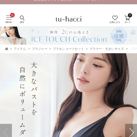
会員登録で今すぐ使えるポイントプレゼント！
0
MENU
探す
お気に入り
カート
アイテム
ブラジャー
ブラ＆ショーツセット
グラマー・大きいサイズ
《ス
TOP