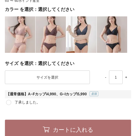
50
〜
60
カラー
選択してください
サイズ
選択してください
-
+
【通常価格】A~Fカップ\4,990、G~Iカップ\5,990
(必
了承しました。
須)
カートに入れる