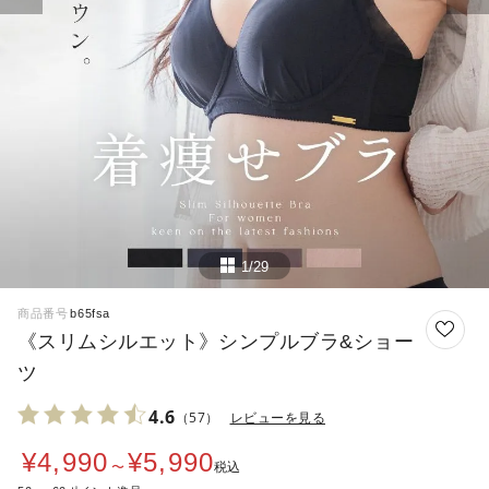
1/29
商品番号
b65fsa
《スリムシルエット》シンプルブラ&ショー
ツ
4.6
（57）
レビューを見る
¥
4,990
¥
5,990
〜
税込