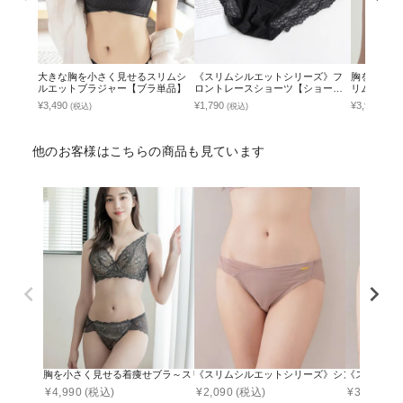
大きな胸を小さく見せるスリムシ
《スリムシルエットシリーズ》フ
胸を小さく
ルエットブラジャー【ブラ単品】
ロントレースショーツ【ショーツ
リムシルエ
単品】
ース【ブラ
¥3,490
¥1,790
¥3,990
(税込)
(税込)
(税込
他のお客様はこちらの商品も見ています
胸を小さく見せる着痩せブラ～スリムシルエットブラ～ピオニーレースブラ&シ
《スリムシルエットシリーズ》シンプルコンフ
《スリムシ
¥
4,990
(税込)
¥
2,090
(税込)
¥
3,990
(税