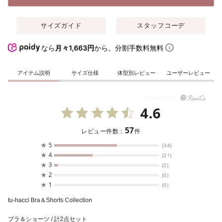
サイズガイド
スタッフコーデ
なら
月々1,663円
から。分割手数料無料
アイテム説明
サイズ仕様
体型別レビュー
ユーザーレビュー
4.6
57
レビュー件数：
件
★
5
(34)
★
4
(21)
★
3
(2)
★
2
(0)
★
1
(0)
tu-hacci Bra＆Shorts Collection
ブラ＆ショーツ / 計2点セット