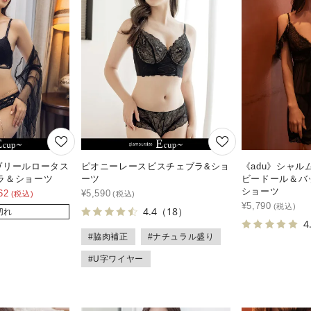
ヴリールロータス
ピオニーレースビスチェブラ&ショ
《adu》シャ
ラ＆ショーツ
ーツ
ビードール＆バ
ショーツ
62
¥
5,590
¥
5,790
4.4
（18）
切れ
4
#脇肉補正
#ナチュラル盛り
#U字ワイヤー