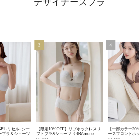
デザイナーズブラ
3
4
EL-ミセル- シー
【限定10%OFF】リブホックレスリ
【一部カラー20
ーブラ＆ショーツ
フトブラ&ショーツ《BRAmone
ースフロントホ
Fashion Glamorous》