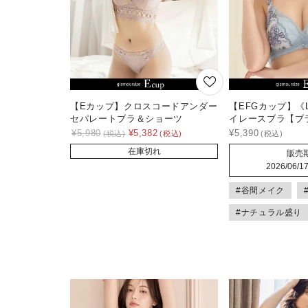
【Eカップ】クロスコードアンダー
【EFGカップ】《L
セパレートブラ＆ショーツ
イレースブラ【ブ
¥
5,980
¥
5,382
¥
5,390
在庫切れ
販売
2026/06/17
#谷間メイク
#ナチュラル盛り