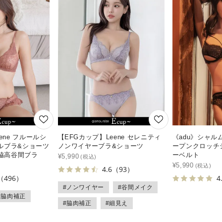
ene フルールシ
【EFGカップ】Leene セレニティ
《adu》シャ
ルブラ&ショーツ
ノンワイヤーブラ&ショーツ
ープンクロッチ
い脇高谷間ブラ
ーベルト
¥
5,990
¥
5,990
4.6
（93）
（496）
4
#ノンワイヤー
#谷間メイク
#脇肉補正
#脇肉補正
#細見え