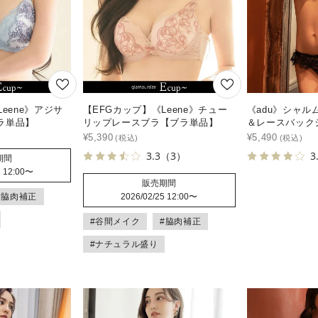
eene》アジサ
【EFGカップ】《Leene》チュー
《adu》シャ
ラ単品】
リップレースブラ【ブラ単品】
＆レースバック
¥
5,390
¥
5,490
3.3
（3）
3
期間
 12:00
〜
販売期間
#脇肉補正
2026/02/25 12:00
〜
#谷間メイク
#脇肉補正
#ナチュラル盛り