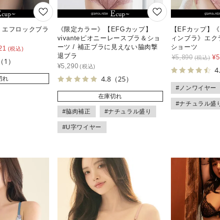
リエフロックブラ
《限定カラー》【EFGカップ】
【EFカップ】
vivanteピオニーレースブラ＆ショ
ィンブラ》エク
ーツ / 補正ブラに見えない脇肉撃
ショーツ
21
退ブラ
¥
5,890
¥
5
（1）
¥
5,290
4
4.8
（25）
切れ
#ノンワイヤー
在庫切れ
#ナチュラル盛
#脇肉補正
#ナチュラル盛り
#U字ワイヤー