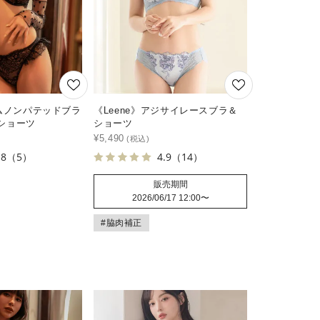
ルムノンパテッドブラ
《Leene》アジサイレースブラ＆
ショーツ
ショーツ
¥
5,490
.8
（5）
4.9
（14）
販売期間
2026/06/17 12:00
〜
#脇肉補正