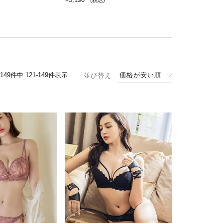
(税込)
149
件中
121
-
149
件表示
価格が安い順
並び替え