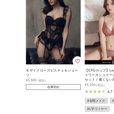
モザイクローズビスチェ＆ショー
【EFGカップ】Le
ツ
ャワーカシュクー
セット / 痛くな
¥
5,980
¥
5,990
在庫切れ
4.7
#谷間メイク
#L字ワイヤー