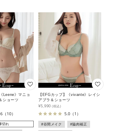
《Leene》マニョ
【EFGカップ】《vivante》レイシ
＆ショーツ
アブラ＆ショーツ
¥
5,990
.6
（10）
5.0
（1）
庫切れ
#谷間メイク
#脇肉補正