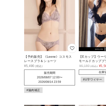
【予約販売】《Leene》コスモス
【Eカップ】ウー
レースブラ＆ショーツ
モールドカップブ
¥
5,490
¥
6,180
¥
5,5
在庫
販売期間
2026/08/07 12:00
〜
#U字ワイヤー
2026/08/14 23:59
#脇肉補正