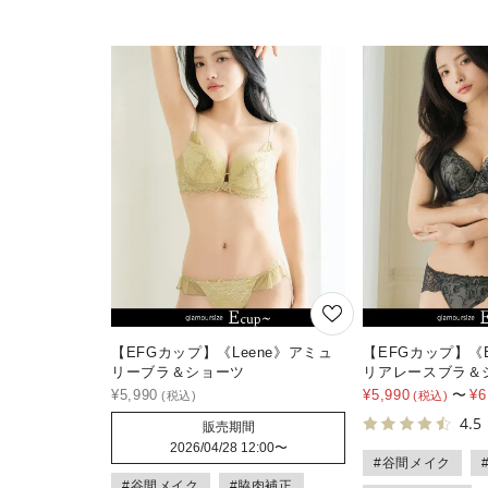
【EFGカップ】《Leene》アミュ
【EFGカップ】《Br
リーブラ＆ショーツ
リアレースブラ＆
¥
5,990
¥
5,990
〜
¥
6
4.5
販売期間
2026/04/28 12:00
〜
#谷間メイク
#谷間メイク
#脇肉補正