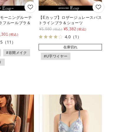
《モーニングルーテ
【Eカップ】ロザージュレースバス
ラフルールブラ＆
トラインブラ＆ショーツ
¥
5,980
¥
5,382
,301
4.0
（1）
.5
（11）
在庫切れ
#谷間メイク
#U字ワイヤー
り