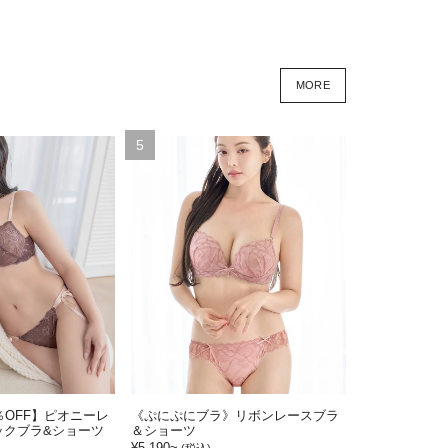
MORE
5
％OFF】ピオニーレ
《ぷにぷにブラ》リボンレースブラ
ックブラ&ショーツ
＆ショーツ
¥5,190~