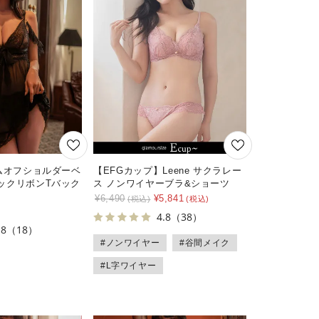
ルムオフショルダーベ
【EFGカップ】Leene サクラレー
ックリボンTバック
ス ノンワイヤーブラ&ショーツ
¥
6,490
¥
5,841
4.8
（38）
.8
（18）
#ノンワイヤー
#谷間メイク
#L字ワイヤー