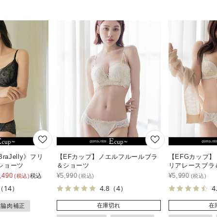
aJelly》フリ
【EFカップ】ノエルフルールブラ
【EFGカップ】
ショーツ
＆ショーツ
リアレースブラ
,490
¥
5,990
¥
5,990
税込
（14）
4.8
（4）
4
在庫切れ
在
#脇肉補正