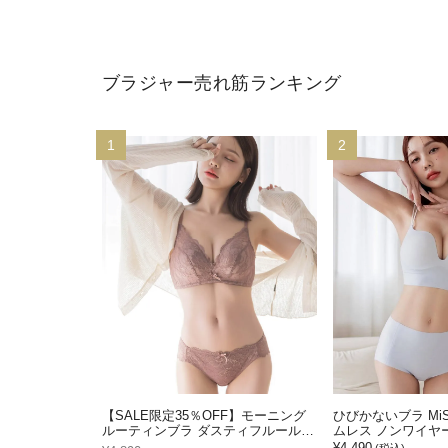
ブラジャー売れ筋ランキング
1
2
【SALE限定35％OFF】モーニング
ひびかないブラ MiS
ルーティンブラ ダスティフルールブ
ムレス ノンワイヤ
ラ&ショーツセット
¥4,490