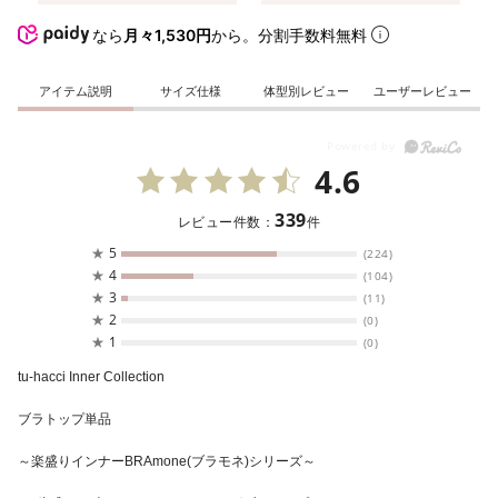
なら
月々1,530円
から。分割手数料無料
アイテム説明
サイズ仕様
体型別レビュー
ユーザーレビュー
4.6
339
レビュー件数：
件
★
5
(224)
★
4
(104)
★
3
(11)
★
2
(0)
★
1
(0)
tu-hacci Inner Collection
ブラトップ単品
～楽盛りインナーBRAmone(ブラモネ)シリーズ～