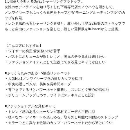
1.5倍盛りを叶える3wayシャーリングブラトップ。
女性のボディラインを知り尽くした下着専門店のノウハウを活かして、
ノンワイヤーでもふっくら丸胸をキープする“モーニングルーティンブラ”のカ
ップを内蔵。
トレンド感のあるシャーリング素材と、取り外し可能な2種類のストラップで
もっと自由にファッションを楽しむ、新しい選択肢をtu-hacciからご提案。
【こんな方におすすめ】
・ワイヤーの窮屈感や痛いのが苦手
・バストにボリュームが欲しいけど、胸元のチラ見えは避けたい
・ファッションアイテムとして主役にできる見せキャミがほしい
■ふっくら丸みのある1.5倍盛りシルエット
・人気No.1ノンワイヤーブラの盛りカップを採用
・中央の隠しゴムが、美胸を長時間キープ
・背中までぐるりとパワーネット搭載し、ズレにくく安心の着心地
・ボリュームアップしつつ、サイドはスッキリとした設計
■ファッショナブルな見せキャミ
・トレンド感のあるシャーリング素材でコーデの主役に◎
・様々なコーディネートを楽しめる、取り外し可能な2種類のストラップ
・カラーごとに異なる色味のカップ・パワーネットだから透けにくい