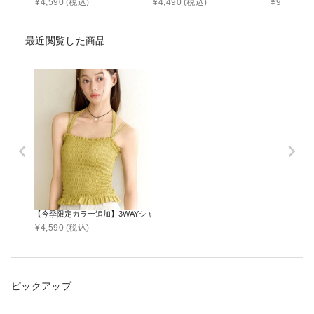
¥
4,590
(税込)
¥
4,490
(税込)
¥
9,990
(税
最近閲覧した商品
【今季限定カラー追加】3WAYシャーリングブラトップ《BRAmone Fashion Glamo
¥
4,590
(税込)
ピックアップ