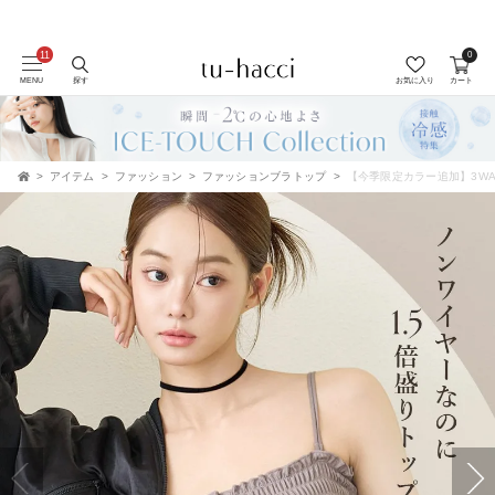
0
会員登録で今すぐ使えるポイントプレゼント！
MENU
探す
お気に入り
カート
アイテム
ファッション
ファッションブラトップ
【今季限定カラー追加】3WAYシャ
TOP