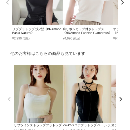
リブブラトップ 浅V型《BRAmone
肩リボンカップ付きトップス
オフショル
Basic Natural》
《BRAmone Fashion Glamorous》
《BRAmone 
¥2,990
¥4,990
¥9,990
(税込)
(税込)
(税込
他のお客様はこちらの商品も見ています
リブツインストラップブラトップ《BRAmone Fashion Glamorous》
2WAYベロアブラトップ ベーシック/ロンパースタイプ《
オフショルダー