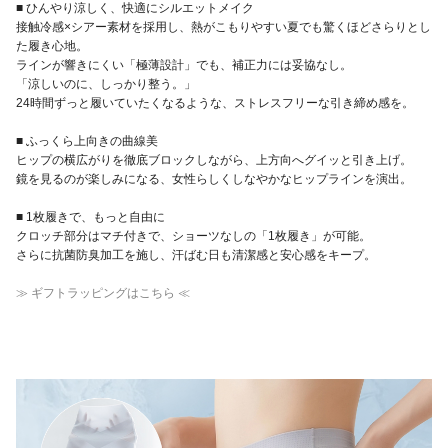
■ ひんやり涼しく、快適にシルエットメイク
接触冷感×シアー素材を採用し、熱がこもりやすい夏でも驚くほどさらりとし
た履き心地。
ラインが響きにくい「極薄設計」でも、補正力には妥協なし。
「涼しいのに、しっかり整う。」
24時間ずっと履いていたくなるような、ストレスフリーな引き締め感を。
■ ふっくら上向きの曲線美
ヒップの横広がりを徹底ブロックしながら、上方向へグイッと引き上げ。
鏡を見るのが楽しみになる、女性らしくしなやかなヒップラインを演出。
■ 1枚履きで、もっと自由に
クロッチ部分はマチ付きで、ショーツなしの「1枚履き」が可能。
さらに抗菌防臭加工を施し、汗ばむ日も清潔感と安心感をキープ。
≫ ギフトラッピングはこちら ≪