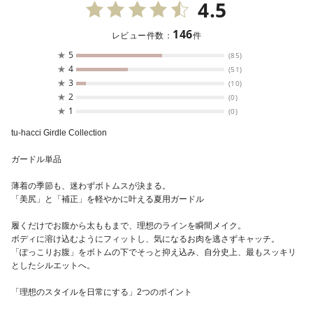
4.5
146
レビュー件数：
件
★
5
(85)
★
4
(51)
★
3
(10)
★
2
(0)
★
1
(0)
tu-hacci Girdle Collection
ガードル単品
薄着の季節も、迷わずボトムスが決まる。
「美尻」と「補正」を軽やかに叶える夏用ガードル
履くだけでお腹から太ももまで、理想のラインを瞬間メイク。
ボディに溶け込むようにフィットし、気になるお肉を逃さずキャッチ。
「ぽっこりお腹」をボトムの下でそっと抑え込み、自分史上、最もスッキリ
としたシルエットへ。
「理想のスタイルを日常にする」2つのポイント