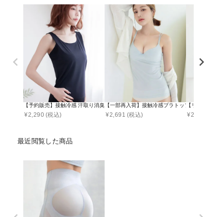
【予約販売】接触冷感 汗取り消臭インナー タンクトップ ハイバック型 Uバック型
【一部再入荷】接触冷感ブラトップ 深V型/U型/汗取り
【リニュー
¥
2,290
(税込)
¥
2,691
(税込)
¥
2,990
(税
最近閲覧した商品