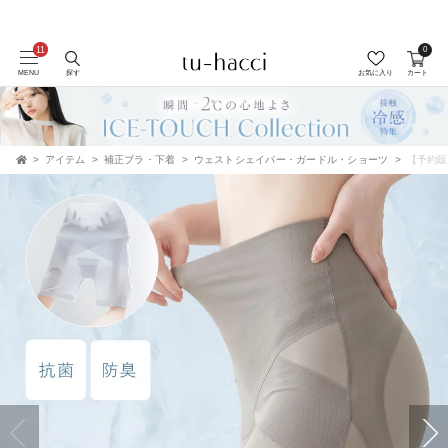
0
会員登録で今すぐ使えるポイントプレゼント！
MENU
探す
お気に入り
カート
アイテム
補正ブラ・下着
ウェストシェイパー・ガードル・ショーツ
【予約販
TOP