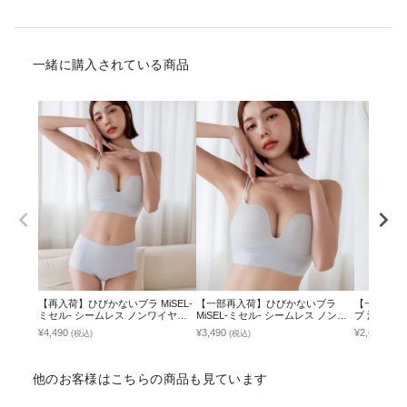
一緒に購入されている商品
【再入荷】ひびかないブラ MiSEL-
【一部再入荷】ひびかないブラ
【一部再入
ミセル- シームレス ノンワイヤー
MiSEL-ミセル- シームレス ノンワ
プ 深V型/
ブラ＆ショーツ
イヤーブラ 【ブラ単品】
べる3タイプ《
¥4,490
¥3,490
¥2,691
(税込)
(税込)
(税込
Volume+》
他のお客様はこちらの商品も見ています