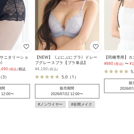
臭サニタリーショ
【NEW】《ぷにぷにブラ》ドレー
【同梱専用】カ
e》
プグレースブラ【ブラ単品】
¥
980
〜
¥
,490
¥
4,190
税込
5
（3）
5.0
（1）
販
期間
販売期間
2026/07
 12:00
〜
2026/07/22 12:00
〜
#ノンワイヤー
#谷間メイク