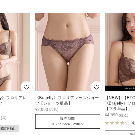
lly》フロリアレ
《Brajelly》フロリアレースショー
【NEW】【EF
ツ
ツ【ショーツ単品】
《Brajelly
【ブラ単品】
¥
2,090
¥
4,990
（4）
販売期間
4
2026/06/24 12:00
〜
#脇肉補正
販