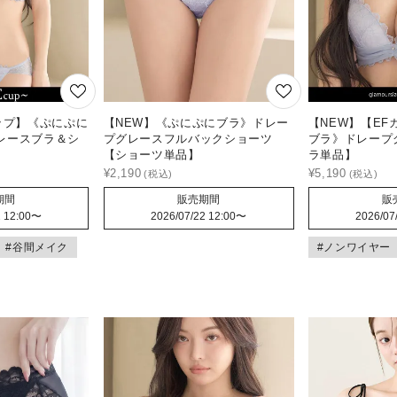
ップ】《ぷにぷに
【NEW】《ぷにぷにブラ》ドレー
【NEW】【E
レースブラ＆シ
プグレースフルバックショーツ
ブラ》ドレープ
【ショーツ単品】
ラ単品】
¥
2,190
¥
5,190
期間
販売期間
販
 12:00
〜
2026/07/22 12:00
〜
2026/07
#谷間メイク
#ノンワイヤー