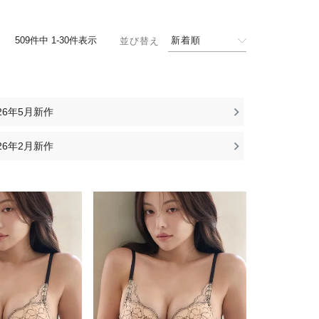
509
件中
1
-
30
件表示
新着順
並び替え
026年5月新作
026年2月新作