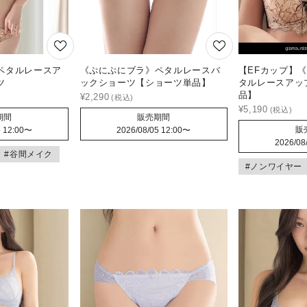
ペタルレースア
《ぷにぷにブラ》ペタルレースバ
【EFカップ】
ツ
ックショーツ【ショーツ単品】
タルレースアッ
品】
¥
2,290
¥
5,190
期間
販売期間
販
 12:00
〜
2026/08/05 12:00
〜
2026/08
#谷間メイク
#ノンワイヤー