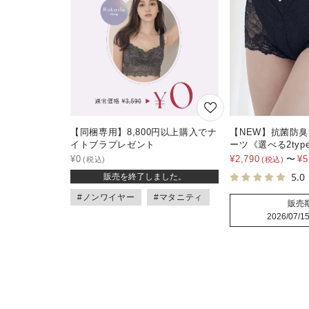
【同梱専用】8,800円以上購入でナ
【NEW】抗菌防
イトブラプレゼント
ーツ《選べる2typ
¥
0
¥
2,790
〜
¥
5
5.0
販売を終了しました。
#ノンワイヤー
#マタニティ
販売
2026/07/15