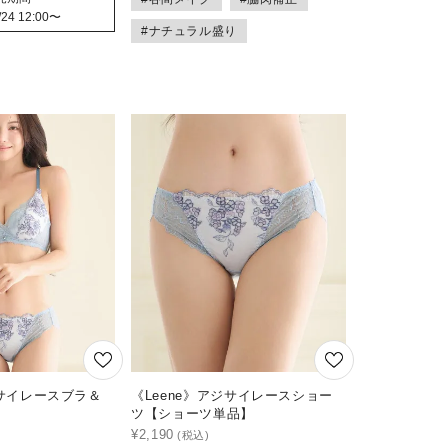
/24 12:00
〜
#ナチュラル盛り
ジサイレースブラ＆
《Leene》アジサイレースショー
ツ【ショーツ単品】
¥
2,190