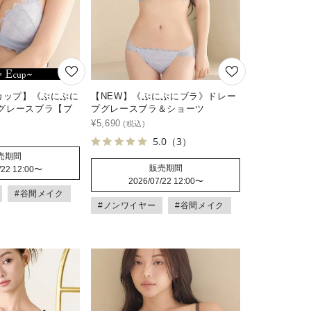
Fカップ】《ぷにぷに
【NEW】《ぷにぷにブラ》ドレー
グレースブラ【ブ
プグレースブラ＆ショーツ
¥
5,690
5.0
（3）
売期間
販売期間
/22 12:00
〜
2026/07/22 12:00
〜
#谷間メイク
#ノンワイヤー
#谷間メイク