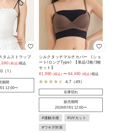
スタムストラップ
シルクタッチマルチカバー 《ショ
ート/ロングType》【単品/2枚/3枚
1,690
税込
セット】
.0
（1）
¥
1,990
〜
¥
4,490
税込
4.7
（49）
売期間
/01 12:00
〜
在庫切れ
販売期間
2026/07/01 12:00
〜
#接触冷感
#UVカット
#ワキ汗対策