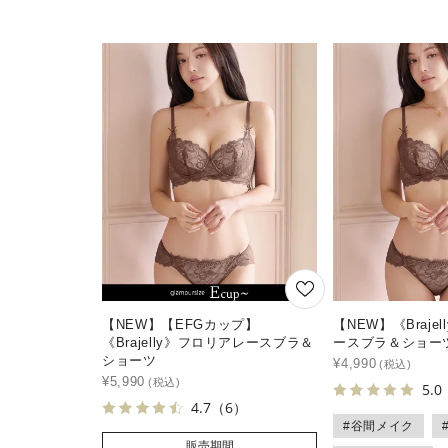
【NEW】【EFGカップ】
【NEW】《Braje
《Brajelly》フロリアレースブラ＆
ースブラ＆ショー
ショーツ
¥
4,990
¥
5,990
5.0
4.7
（6）
#谷間メイク
販売期間