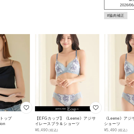
2026/06
#脇肉補正
ラトップ
【EFGカップ】《Leene》アジサ
《Leene》ア
ion
イレースブラ＆ショーツ
ショーツ
¥
6,490
¥
5,490