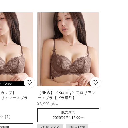
Gカップ】
【NEW】《Brajelly》フロリアレ
》フロリアレースブラ
ースブラ【ブラ単品】
¥
3,990
販売期間
.0
（1）
2026/06/24 12:00
〜
売期間
#谷間メイク
#脇肉補正