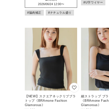
#U字ワイヤー
2026/06/24 12:00
〜
#脇肉補正
#ナチュラル盛り
【NEW】スクエアネックリブブラ
細ストラップ ブ
トップ《BRAmone Fashion
《BRAmone Fash
Glamorous》
Glamorous》