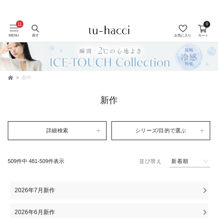
0
MENU
探す
お気に入り
カート
新作
TOP
新作
詳細検索
シリーズ/目的で選ぶ
新着順
509
件中
481
-
509
件表示
並び替え
2026年7月新作
2026年6月新作