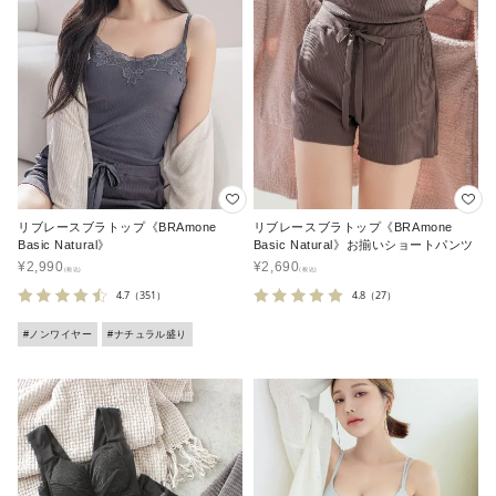
リブレースブラトップ《BRAmone
リブレースブラトップ《BRAmone
Basic Natural》
Basic Natural》お揃いショートパンツ
¥
2,990
¥
2,690
4.7
（351）
4.8
（27）
#ノンワイヤー
#ナチュラル盛り