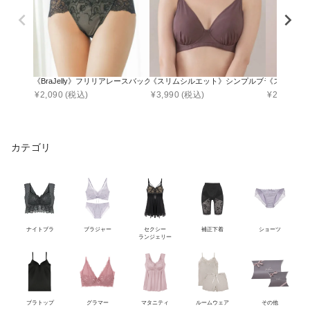
《BraJelly》フリリアレースバックショーツ【ショーツ単品】
《スリムシルエット》シンプルブラ【ブラ単品
《スリムシ
¥
2,090
(税込)
¥
3,990
(税込)
¥
2,090
(税
カテゴリ
ナイトブラ
ブラジャー
セクシー
補正下着
ショーツ
ランジェリー
ブラトップ
グラマー
マタニティ
ルームウェア
その他