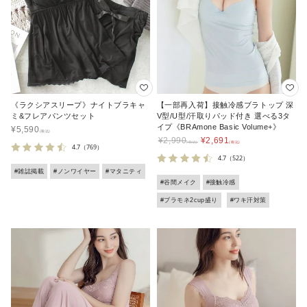
《ラクシアスリープ》ナイトブラキャ
【一部再入荷】接触冷感ブラトップ 深
ミ&フレアパンツセット
V型/U型/汗取りパッド付き 選べる3タ
イプ《BRAmone Basic Volume+》
¥
5,590
¥
2,990
¥
2,691
4.7
（769）
4.7
（522）
#雑誌掲載
#ノンワイヤー
#マタニティ
#谷間メイク
#接触冷感
#ブラモネ2cup盛り
#ワキ汗対策