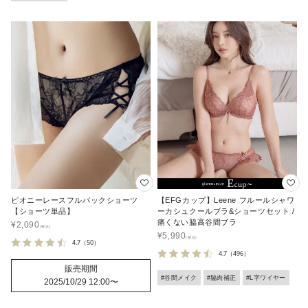
ピオニーレースフルバックショーツ
【EFGカップ】Leene フルールシャワ
【ショーツ単品】
ーカシュクールブラ&ショーツセット /
痛くない脇高谷間ブラ
¥
2,090
¥
5,990
4.7
（50）
4.7
（496）
販売期間
#谷間メイク
#脇肉補正
#L字ワイヤー
2025/10/29 12:00
〜