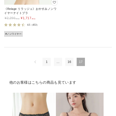
《Relage リラッジェ》おやすみノンワ
イヤーナイトブラ
¥
2,290
¥
1,717
4.5
（453）
#ノンワイヤー
1
…
16
17
他のお客様はこちらの商品も見ています