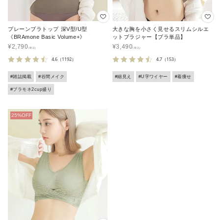
プレーンブラトップ 深V型/U型
大きな胸を小さく見せるスリムシルエ
《BRAmone Basic Volume+》
ットブラジャー【ブラ単品】
¥
2,790
¥
3,490
4.6
（1192）
4.7
（153）
#雑誌掲載
#谷間メイク
#細見え
#U字ワイヤー
#着痩せ
#ブラモネ2cup盛り