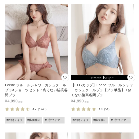
Leene フルールシャワーカシュクール
【EFGカップ】Leene フルールシャワ
ブラ&ショーツセット / 痛くない脇高谷
ーカシュクールブラ【ブラ単品】 / 痛
間ブラ
くない脇高谷間ブラ
¥
4,990
¥
4,990
4.7
（1243）
4.8
（54）
#谷間メイク
#脇肉補正
#L字ワイヤー
#谷間メイク
#脇肉補正
#L字ワイヤー