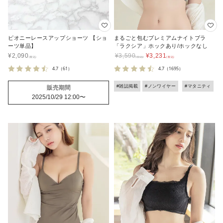
ピオニーレースアップショーツ 【ショ
まるごと包むプレミアムナイトブラ
ーツ単品】
「ラクシア」ホックあり/ホックなし
¥
2,090
¥
3,590
¥
3,231
4.7
（61）
4.7
（1695）
#雑誌掲載
#ノンワイヤー
#マタニティ
販売期間
2025/10/29 12:00
〜