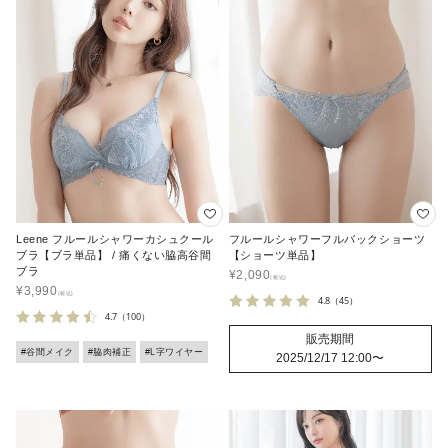
Leene フルールシャワーカシュクール
フルールシャワーフルバックショーツ
ブラ【ブラ単品】 / 痛くない脇高谷間
【ショーツ単品】
ブラ
¥
2,090
¥
3,990
4.8
（45）
4.7
（100）
販売期間
#谷間メイク
#脇肉補正
#L字ワイヤー
2025/12/17 12:00
〜