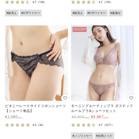
4.7
（168）
4.7
（109）
#細見え
#U字ワイヤー
#細見え
#U字ワイヤー
#着痩せ
ピオニーレースサイドリボンショーツ
モーニングルーティンブラ ダスティフ
【ショーツ単品】
ルールブラ&ショーツセット
¥
2,090
¥
4,890
¥
3,667
4.9
（34）
4.7
（3271）
#ノンワイヤー
#谷間メイク