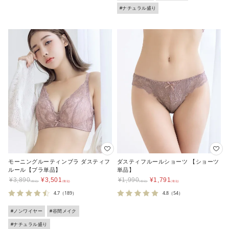
#ナチュラル盛り
モーニングルーティンブラ ダスティフ
ダスティフルールショーツ 【ショーツ
ルール【ブラ単品】
単品】
¥
3,890
¥
3,501
¥
1,990
¥
1,791
4.7
（189）
4.8
（54）
#ノンワイヤー
#谷間メイク
#ナチュラル盛り