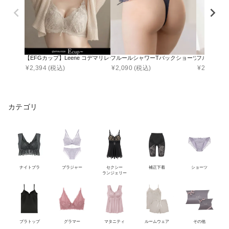
【EFGカップ】Leene コデマリレースカシュクールブラ【ブラ単品】 / 痛くな
フルールシャワーTバックショーツ【ショーツ
フルールシ
¥
2,394
(税込)
¥
2,090
(税込)
¥
2,090
(税
カテゴリ
ナイトブラ
ブラジャー
セクシー
補正下着
ショーツ
ランジェリー
ブラトップ
グラマー
マタニティ
ルームウェア
その他