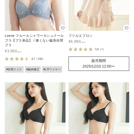
Leene フルールシャワーカシュクール
フリルエプロン
ブラ【ブラ単品】 / 痛くない脇高谷間
¥
6,990
ブラ
5.0
（1）
¥
3,990
4.7
（100）
販売期間
2025/12/10 12:00
〜
#谷間メイク
#脇肉補正
#L字ワイヤー