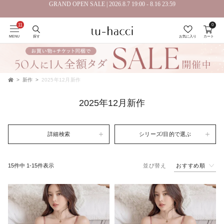
GRAND OPEN SALE | 2026.8.7 19:00 - 8.16 23:59
0
会員登録で今すぐ使えるポイントプレゼント！
MENU
探す
お気に入り
カート
新作
2025年12月新作
TOP
2025年12月新作
詳細検索
シリーズ/目的で選ぶ
おすすめ順
15
件中
1
-
15
件表示
並び替え