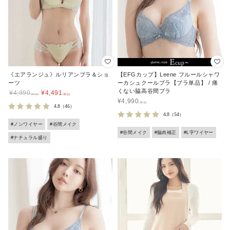
《エアランジュ》ルリアンブラ＆ショ
【EFGカップ】Leene フルールシャワ
ーツ
ーカシュクールブラ【ブラ単品】 / 痛
くない脇高谷間ブラ
¥
4,990
¥
4,491
¥
4,990
4.8
（46）
4.8
（54）
#ノンワイヤー
#谷間メイク
#谷間メイク
#脇肉補正
#L字ワイヤー
#ナチュラル盛り