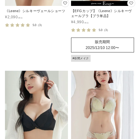
《Leene》シルキーヴェールショーツ
【EFGカップ】《Leene》シルキーヴ
ェールブラ【ブラ単品】
¥
2,090
¥
4,990
5.0
（3）
5.0
（3）
販売期間
2025/12/10 12:00
〜
#谷間メイク