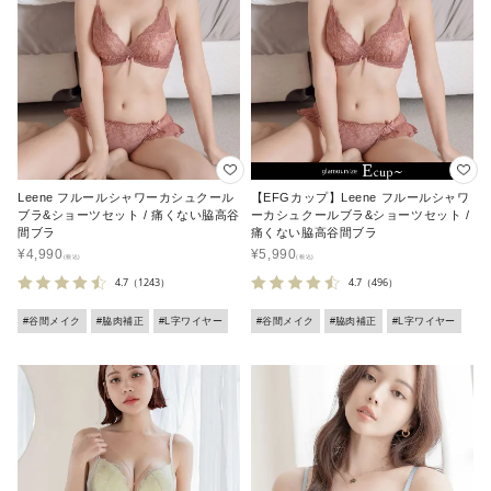
Leene フルールシャワーカシュクール
【EFGカップ】Leene フルールシャワ
ブラ&ショーツセット / 痛くない脇高谷
ーカシュクールブラ&ショーツセット /
間ブラ
痛くない脇高谷間ブラ
¥
4,990
¥
5,990
4.7
（1243）
4.7
（496）
#谷間メイク
#脇肉補正
#L字ワイヤー
#谷間メイク
#脇肉補正
#L字ワイヤー