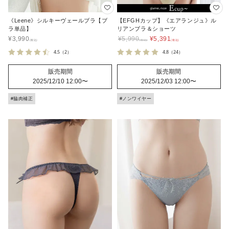
《Leene》シルキーヴェールブラ【ブ
【EFGHカップ】《エアランジュ》ル
ラ単品】
リアンブラ＆ショーツ
¥
3,990
¥
5,990
¥
5,391
4.5
（2）
4.8
（24）
販売期間
販売期間
2025/12/10 12:00
〜
2025/12/03 12:00
〜
#脇肉補正
#ノンワイヤー