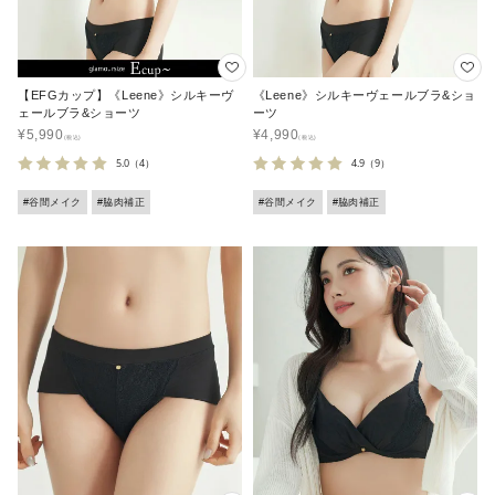
【EFGカップ】《Leene》シルキーヴ
《Leene》シルキーヴェールブラ&ショ
ェールブラ&ショーツ
ーツ
¥
5,990
¥
4,990
5.0
（4）
4.9
（9）
#谷間メイク
#脇肉補正
#谷間メイク
#脇肉補正